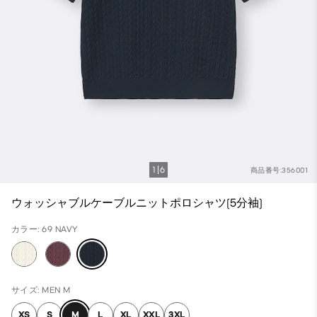
1
6
商品番号:356001
ウォッシャブルケーブルニットポロシャツ(5分袖)
カラー: 69 NAVY
サイズ: MEN M
XS
S
M
L
XL
XXL
3XL