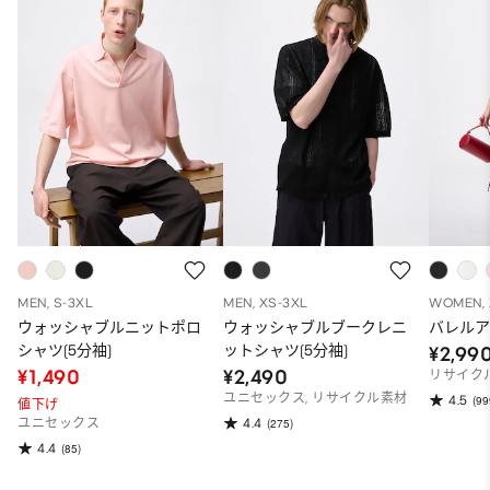
MEN, S-3XL
MEN, XS-3XL
WOMEN, 
ウォッシャブルニットポロ
ウォッシャブルブークレニ
バレル
シャツ(5分袖)
ットシャツ(5分袖)
¥2,99
¥1,490
¥2,490
リサイク
ユニセックス, リサイクル素材
4.5
(99
値下げ
4.4
ユニセックス
(275)
4.4
(85)