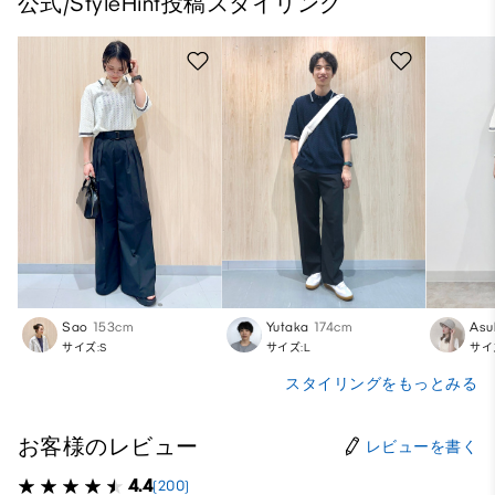
公式/StyleHint投稿スタイリング
Sao
153cm
Yutaka
174cm
Asu
サイズ:S
サイズ:L
サイ
スタイリングをもっとみる
お客様のレビュー
レビューを書く
4.4
(200)