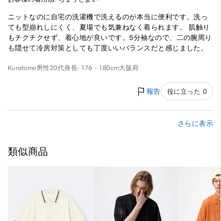
ニットなのに自宅の洗濯機で洗えるのが本当に便利です。洗っ
ても型崩れしにくく、夏場でも気兼ねなく着られます。 肌触り
もチクチクせず、着心地が良いです。5分袖なので、二の腕周り
も隠せて冷房対策としても丁度いいバランスだと感じました。
Kuratomo
男性
20代
身長: 176 - 180cm
大阪府
報告
役に立った 0
さらに表示
類似商品