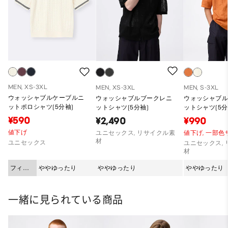
MEN, XS-3XL
MEN, XS-3XL
MEN, S-3XL
ウォッシャブルケーブルニ
ウォッシャブルブークレニ
ウォッシャブ
ットポロシャツ(5分袖)
ットシャツ(5分袖)
ットシャツ(5分
¥590
¥2,490
¥990
値下げ
ユニセックス, リサイクル素
値下げ,
一部色
材
ユニセックス
ユニセックス,
材
フィッ
ややゆったり
ややゆったり
ややゆったり
ト
一緒に見られている商品