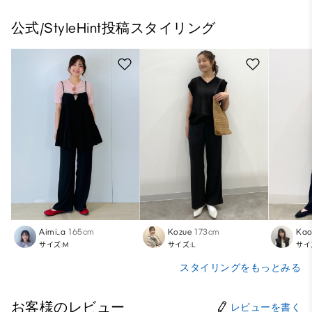
公式/StyleHint投稿スタイリング
Aimi_a
165cm
Kozue
173cm
Kao
サイズ:M
サイズ:L
サイ
スタイリングをもっとみる
お客様のレビュー
レビューを書く