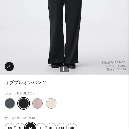
商品番号:359625
モデル: 160cm
1
18
着用サイズ: M
リブプルオンパンツ
カラー: 09 BLACK
サイズ: WOMEN M
XS
S
M
L
XL
XXL
3XL