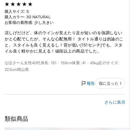
購入サイズ: S
購入カラー: 30 NATURAL
お客様の着用感: 少し大きい
涼しげだけど、体のラインが見えたり足が短いのを強調しない
かと心配でしたが、そんな心配無用！ タイトル通りは勿論のこ
と、スタイルも良く見えるし！背が低い(151センチ)でも、スタ
イル良く軽やかに見える！値段以上の商品でした。
なほさーん
女性
40代
身長: 151 - 155cm
体重: 41 - 45kg
足のサイズ:
22.5cm
岡山県
報告
役に立った 1
さらに表示
類似商品