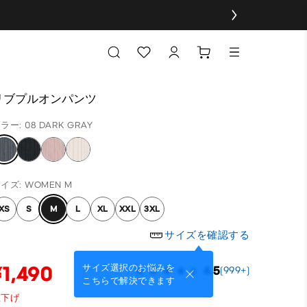
リブプルオンパンツ
ラー: 08 DARK GRAY
イズ: WOMEN M
XS
S
M
L
XL
XXL
3XL
サイズを確認する
¥1,490
サイズ選択のお悩みを
4.5
(999+)
こちらで解決できます
値下げ