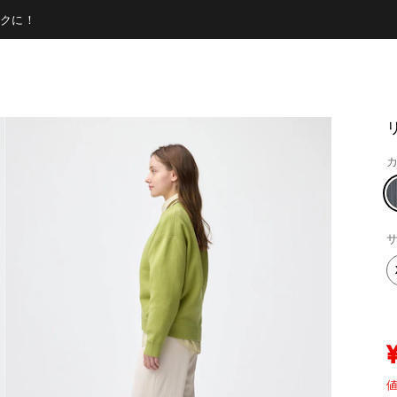
クに！
カ
サ