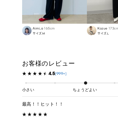
Aimi_a
165cm
Kozue
173c
サイズ:M
サイズ:L
お客様のレビュー
4.5
(999+)
小さい
ちょうどよい
最高！！ヒット！！