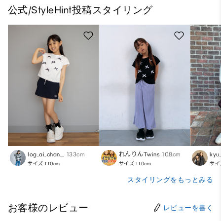
公式/StyleHint投稿スタイリング
log_ai_chan__
133cm
れんりんTwins
108cm
kyu
サイズ:110cm
サイズ:110cm
サイズ
スタイリングをもっとみる
お客様のレビュー
レビューを書く