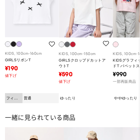
KIDS, 100cm-160cm
KIDS, 100cm-150cm
KIDS, 100cm-
GIRLSリボンT
GIRLSクロップドカットア
KIDSグラフ
ウトT
ドT パペット
¥190
¥590
¥990
値下げ
値下げ
一部再販商品
フィッ
普通
ゆったり
ややゆったり
ト
一緒に見られている商品