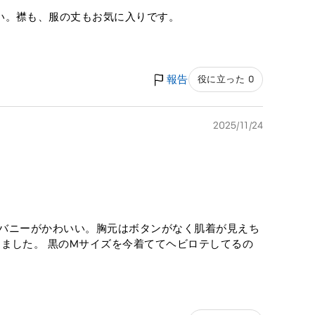
い。襟も、服の丈もお気に入りです。
報告
役に立った 0
2025/11/24
ターバニーがかわいい。胸元はボタンがなく肌着が見えち
ました。 黒のMサイズを今着ててヘビロテしてるの