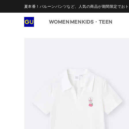
夏本番！バルーンパンツなど、人気の商品が期間限定でおト
WOMEN
MEN
KIDS・TEEN