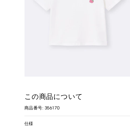
この商品について
商品番号: 356170
仕様