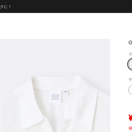
クに！
カ
サ
値