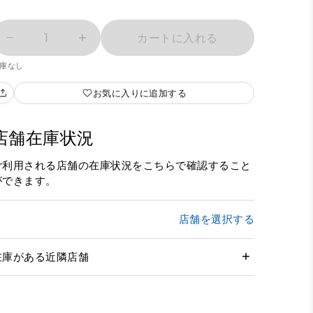
1
カートに入れる
庫なし
お気に入りに追加する
店舗在庫状況
ご利用される店舗の在庫状況をこちらで確認すること
ができます。
店舗を選択する
在庫がある近隣店舗