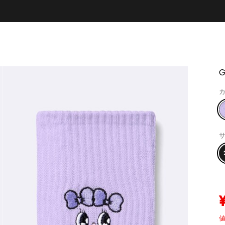
カ
サ
値