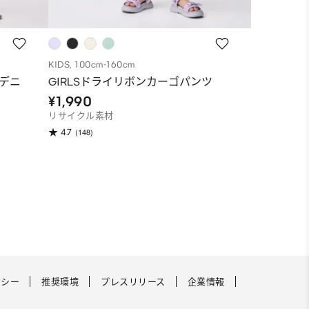
KIDS, 100cm-160cm
KIDS, 100cm
トデニ
GIRLSドライリボンカーゴパンツ
KIDSスウ
¥1,990
¥990
リサイクル素材
(98)
4.5
(148)
4.7
リシー
推奨環境
プレスリリース
企業情報