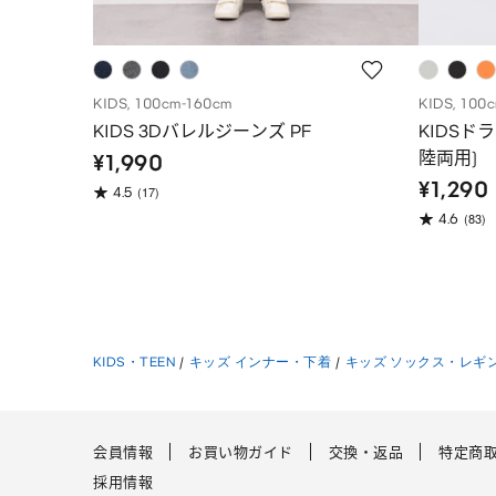
KIDS, 100cm-160cm
KIDS, 100
KIDS 3Dバレルジーンズ PF
KIDSド
陸両用)
¥1,990
¥1,290
(17)
4.5
(83)
4.6
KIDS・TEEN
/
キッズ インナー・下着
/
キッズ ソックス・レギ
会員情報
お買い物ガイド
交換・返品
特定商
採用情報