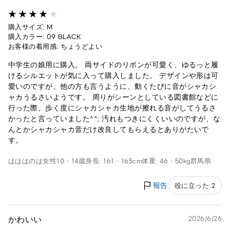
購入サイズ: M
購入カラー: 09 BLACK
お客様の着用感: ちょうどよい
中学生の娘用に購入。 両サイドのリボンが可愛く、ゆるっと履
けるシルエットが気に入って購入しました。 デザインや形は可
愛いのですが、他の方も言うように、動くたびに音がシャカシ
ャカうるさいようです。 周りがシーンとしている図書館などに
行った際、歩く度にシャカシャカ生地が擦れる音がしてうるさ
かったと言っていました^^; 汚れもつきにくくいいのですが、な
んとかシャカシャカ音だけ改良してもらえるとありがたいで
す。
はははのは
女性
10 - 14歳
身長: 161 - 165cm
体重: 46 - 50kg
群馬県
報告
役に立った 2
かわいい
2026/6/26