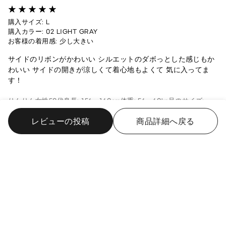
購入サイズ: L
購入カラー: 02 LIGHT GRAY
お客様の着用感: 少し大きい
サイドのリボンがかわいい シルエットのダボっとした感じもか
わいい サイドの開きが涼しくて着心地もよくて 気に入ってま
す！
りんりん
女性
50代
身長: 156 - 160cm
体重: 56 - 60kg
足のサイズ:
24.0cm
福岡県
レビューの投稿
商品詳細へ戻る
報告
役に立った 1
シャカシャカシャカシャカ
2026/6/25
購入サイズ: M
購入カラー: 62 BLUE
お客様の着用感: ちょうどよい