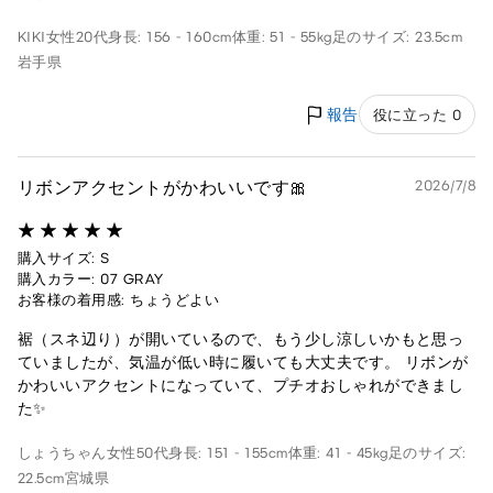
KIKI
女性
20代
身長: 156 - 160cm
体重: 51 - 55kg
足のサイズ: 23.5cm
岩手県
報告
役に立った 0
リボンアクセントがかわいいです🎀
2026/7/8
購入サイズ: S
購入カラー: 07 GRAY
お客様の着用感: ちょうどよい
裾（スネ辺り）が開いているので、もう少し涼しいかもと思っ
ていましたが、気温が低い時に履いても大丈夫です。 リボンが
かわいいアクセントになっていて、プチオおしゃれができまし
た✨
しょうちゃん
女性
50代
身長: 151 - 155cm
体重: 41 - 45kg
足のサイズ:
22.5cm
宮城県