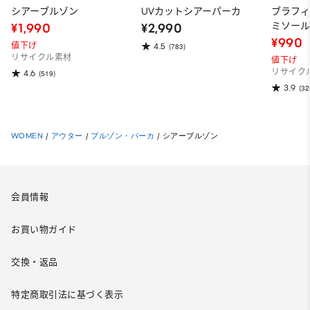
シアーブルゾン
UVカットシアーパーカ
ブラフ
ミソー
¥1,990
¥2,990
¥990
値下げ
4.5
(783)
リサイクル素材
値下げ
リサイク
4.6
(519)
3.9
(32
WOMEN
/
アウター
/
ブルゾン・パーカ
/
シアーブルゾン
会員情報
お買い物ガイド
交換・返品
特定商取引法に基づく表示