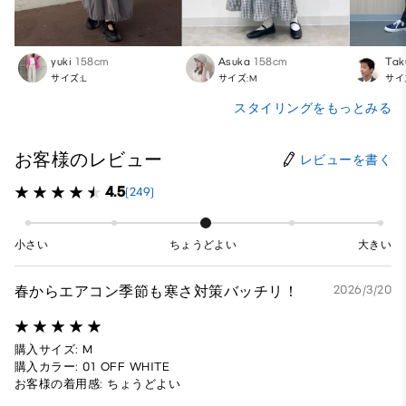
yuki
158cm
Asuka
158cm
Tak
サイズ:L
サイズ:M
サイ
スタイリングをもっとみる
お客様のレビュー
レビューを書く
4.5
(249)
小さい
ちょうどよい
大きい
春からエアコン季節も寒さ対策バッチリ！
2026/3/20
購入サイズ: M
購入カラー: 01 OFF WHITE
お客様の着用感: ちょうどよい