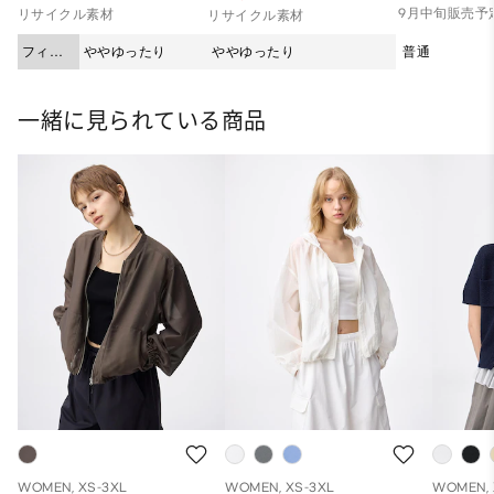
9月中旬販売予
リサイクル素材
リサイクル素材
フィッ
ややゆったり
ややゆったり
普通
ト
一緒に見られている商品
WOMEN, XS-3XL
WOMEN, XS-3XL
WOMEN, 