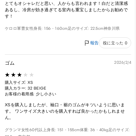
とてもオシャレだと思い、人からも言われます！白だと清潔感
あるし、冷房が効き過ぎてる室内も重宝しましたからお勧めで
す！
ケロロ軍曹
女性
身長: 156 - 160cm
足のサイズ: 22.5cm
神奈川県
報告
役に立った 0
ゴム
2026/2/4
購入サイズ: XS
購入カラー: 32 BEIGE
お客様の着用感: 少し小さい
XSを購入しましたが、袖口・裾のゴムがキツいように思いま
す。 ワンサイズ大きいのを購入すれば良かったかもしれませ
ん。
グランマ
女性
60代以上
身長: 151 - 155cm
体重: 36 - 40kg
足のサイズ: