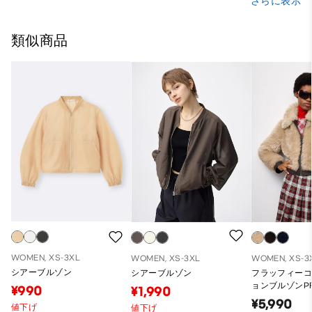
さらに表示
類似商品
WOMEN, XS-3XL
WOMEN, XS-3XL
WOMEN, XS-3
シアーブルゾン
シアーブルゾン
フラッフィー
ョンブルゾンP
¥990
¥1,990
¥5,990
値下げ
値下げ