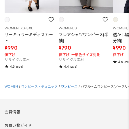
WOMEN, XS-3XL
WOMEN, S
WOMEN, 
サーキュラーミディスカー
フレアシャツワンピース(半
透かし編
ト
袖)
分袖)
¥990
¥790
¥990
値下げ
値下げ,
一部色サイズ対象
値下げ
リサイクル素材
リサイクル素材
4.6
(20
4.5
4.4
(624)
(273)
WOMEN
/
ワンピース・チュニック
/
ワンピース
/
バブルヘムワンピース(ノースリ
会員情報
お買い物ガイド