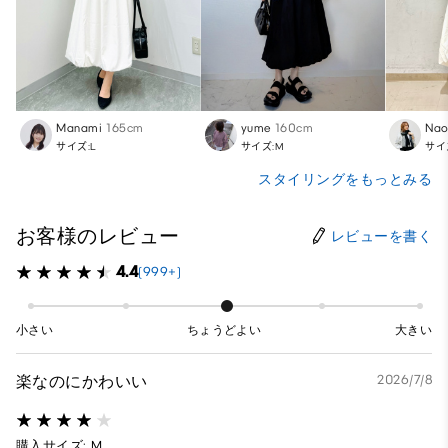
Manami
165cm
yume
160cm
Nao
サイズ:L
サイズ:M
サイ
スタイリングをもっとみる
お客様のレビュー
レビューを書く
4.4
(999+)
小さい
ちょうどよい
大きい
楽なのにかわいい
2026/7/8
購入サイズ: M