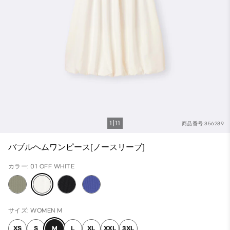
1
11
商品番号:356289
バブルヘムワンピース(ノースリーブ)
カラー: 01 OFF WHITE
サイズ: WOMEN M
XS
S
M
L
XL
XXL
3XL