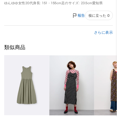
ゆんゆゆ
女性
20代
身長: 151 - 155cm
足のサイズ: 23.5cm
愛知県
報告
役に立った 0
さらに表示
類似商品