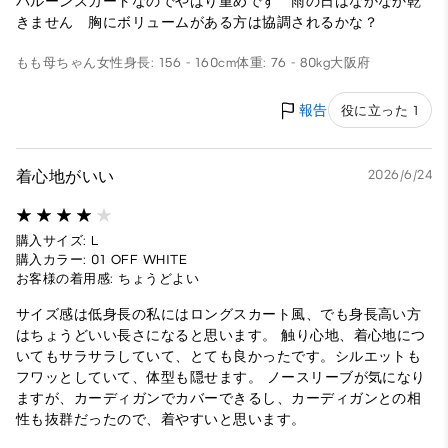
バルーンスカートなのでやはり重めです 雨の日はなかなか乾
きません 胸にボリュームがある方は協調されるかな？
もも母ちゃん
女性
身長: 156 - 160cm
体重: 76 - 80kg
大阪府
報告
役に立った 1
着心地がいい
2026/6/24
購入サイズ: L
購入カラー: 01 OFF WHITE
お客様の着用感: ちょうどよい
サイズ感は低身長の私にはロングスカート風、でも身長高い方
はちょうどいい長さになると思います。 触り心地、着心地につ
いてもサラサラしていて、とても良かったです。シルエットも
フワッとしていて、体型も隠せます。 ノースリーブが気になり
ますが、カーディガンでカバーできるし、カーディガンとの相
性も抜群だったので、着やすいと思います。