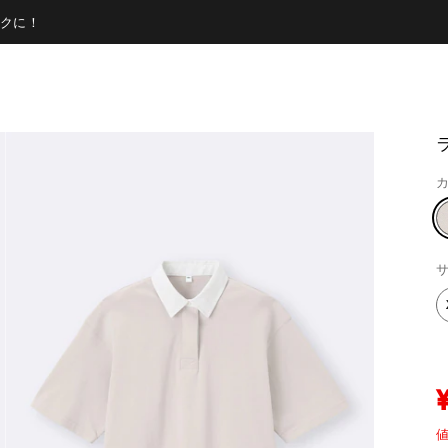
クに！
カ
サ