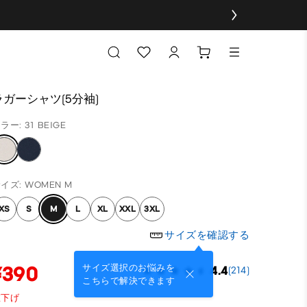
ラガーシャツ(5分袖)
ラー: 31 BEIGE
イズ: WOMEN M
XS
S
M
L
XL
XXL
3XL
サイズを確認する
¥390
サイズ選択のお悩みを
4.4
(214)
こちらで解決できます
値下げ