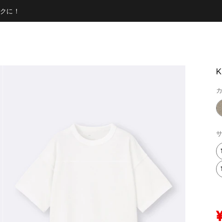
クに！
カ
サ