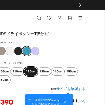
KIDSドライボクシーT(5分袖)
ラー: 65 BLUE
イズ: KIDS 120cm
100cm
110cm
120cm
130cm
140cm
150cm
160cm
サイズを確認する
¥390
サイズ選択のお悩みを
4.1
(233)
こちらで解決できます