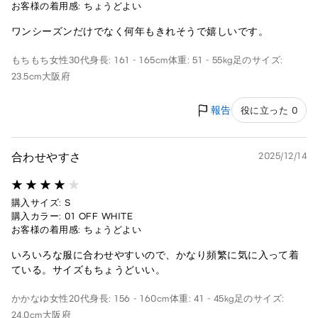
お客様の着用感: ちょうどよい
ワンシーズンだけでなく何年もきれそうで嬉しいです。
もちもち
女性
30代
身長: 161 - 165cm
体重: 51 - 55kg
足のサイズ:
23.5cm
大阪府
報告
役に立った 0
合わせやすさ
2025/12/14
購入サイズ: S
購入カラー: 01 OFF WHITE
お客様の着用感: ちょうどよい
いろいろな服に合わせやすいので、かなり頻繁に気に入って着
ている。サイズもちょうどいい。
かかなゆ
女性
20代
身長: 156 - 160cm
体重: 41 - 45kg
足のサイズ:
24.0cm
大阪府