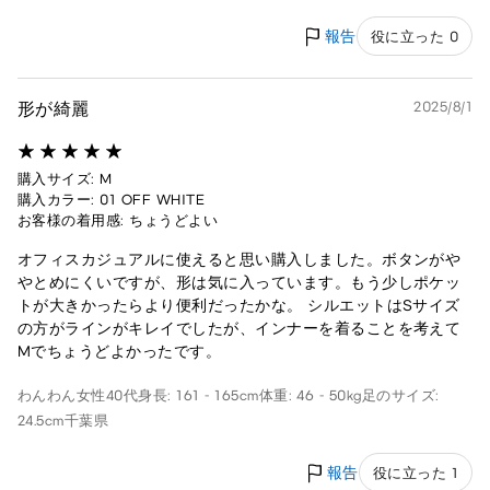
報告
役に立った 0
形が綺麗
2025/8/1
購入サイズ: M
購入カラー: 01 OFF WHITE
お客様の着用感: ちょうどよい
オフィスカジュアルに使えると思い購入しました。ボタンがや
やとめにくいですが、形は気に入っています。もう少しポケッ
トが大きかったらより便利だったかな。 シルエットはSサイズ
の方がラインがキレイでしたが、インナーを着ることを考えて
Mでちょうどよかったです。
わんわん
女性
40代
身長: 161 - 165cm
体重: 46 - 50kg
足のサイズ:
24.5cm
千葉県
報告
役に立った 1