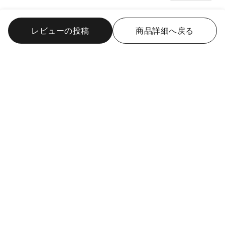
ツイード風
2025/7/28
レビューの投稿
商品詳細へ戻る
購入サイズ: L
購入カラー: 69 NAVY
お客様の着用感: ちょうどよい
紺色を買いましたが、パーティードレスの上に羽織って寒さ対
策しつつ重くなりすぎず良かった。
ゆるキャラ
女性
20代
身長: 161 - 165cm
熊本県
報告
役に立った 0
めっちゃ可愛い
2025/7/23
購入サイズ: L
購入カラー: 01 OFF WHITE