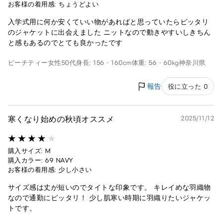
お客様の着用感: ちょうどよい
入学式用に何か安くていい物があればと思っていたらピッタリ
のジャケットに出会えました ニットなので動きやすいしきちん
と感もあるのでとても良かったです
ピーチティー
女性
50代
身長: 156 - 160cm
体重: 56 - 60kg
神奈川県
報告
役に立った 0
寒くなり始めの秋頃オススメ
2025/11/12
購入サイズ: M
購入カラー: 69 NAVY
お客様の着用感: 少し小さい
サイズ感は丈が短いのでタイトな印象です。 キレイめな羽織物
なので通勤にピッタリ！ 少し肌寒い時期に羽織りたいジャケッ
トです。