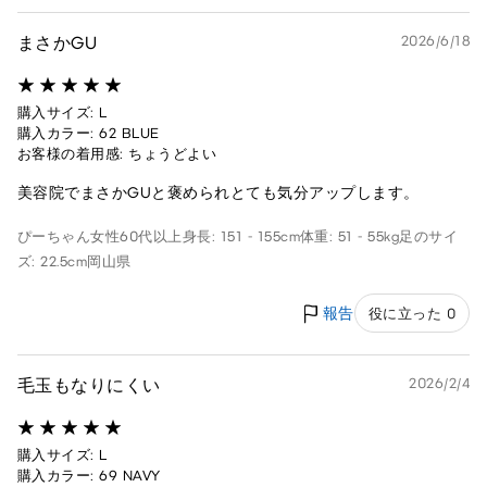
まさかGU
2026/6/18
購入サイズ: L
購入カラー: 62 BLUE
お客様の着用感: ちょうどよい
美容院でまさかGUと褒められとても気分アップします。
ぴーちゃん
女性
60代以上
身長: 151 - 155cm
体重: 51 - 55kg
足のサイ
ズ: 22.5cm
岡山県
報告
役に立った 0
毛玉もなりにくい
2026/2/4
購入サイズ: L
購入カラー: 69 NAVY