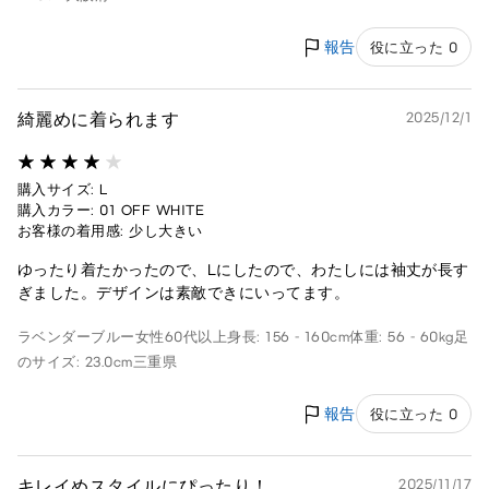
報告
役に立った 0
綺麗めに着られます
2025/12/1
購入サイズ: L
購入カラー: 01 OFF WHITE
お客様の着用感: 少し大きい
ゆったり着たかったので、Lにしたので、わたしには袖丈が長す
ぎました。デザインは素敵できにいってます。
ラベンダーブルー
女性
60代以上
身長: 156 - 160cm
体重: 56 - 60kg
足
のサイズ: 23.0cm
三重県
報告
役に立った 0
キレイめスタイルにぴったり！
2025/11/17