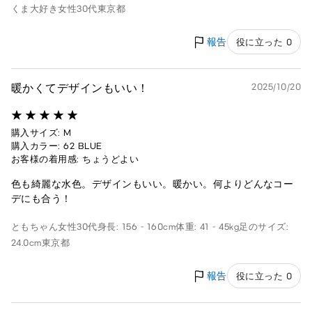
くま大好き
女性
30代
東京都
報告
役に立った 0
暖かくてデザインもいい！
2025/10/20
購入サイズ: M
購入カラー: 62 BLUE
お客様の着用感: ちょうどよい
色も綺麗な水色。デザインもいい。暖かい。何よりどんなコー
デにも合う！
ともちゃん
女性
30代
身長: 156 - 160cm
体重: 41 - 45kg
足のサイズ:
24.0cm
東京都
報告
役に立った 0