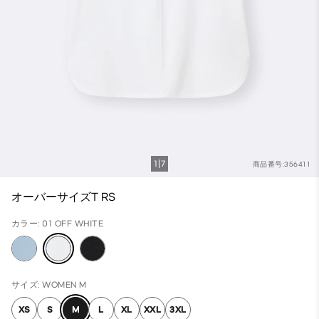
1
7
商品番号:356411
オーバーサイズT RS
カラー: 01 OFF WHITE
サイズ: WOMEN M
XS
S
M
L
XL
XXL
3XL