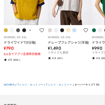
WOMEN, XS-3XL
WOMEN, XS-3XL
WOMEN, 
ドライワイドT(5分袖)
ドレープフレアシャツ(半袖)
ドライウ
¥790
¥1,490
¥990
リサイクル素材
リサイク
8/6までアプリ会員特別価格
4.4
4.6
(481)
(99
4.5
(999+)
WOMEN
/
Tシャツ・カットソー
/
Tシャツ・カットソー
/
オーバーサイズT RS