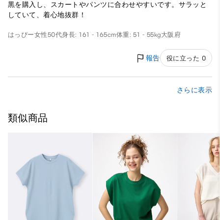
黒を購入し、スカートやパンツに合わせやすいです。サラッと
していて、着心地抜群！
はっぴー
女性
50代
身長: 161 - 165cm
体重: 51 - 55kg
大阪府
報告
役に立った 0
さらに表示
類似商品