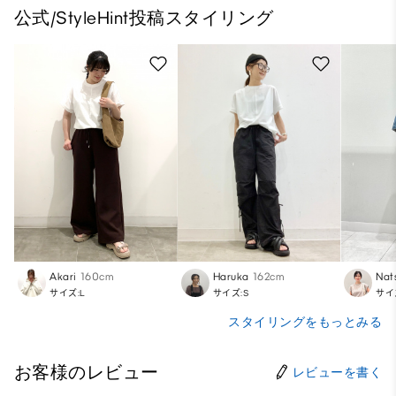
公式/StyleHint投稿スタイリング
Akari
160cm
Haruka
162cm
Nat
サイズ:L
サイズ:S
サイ
スタイリングをもっとみる
お客様のレビュー
レビューを書く