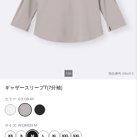
1
6
商品番号:356412
ギャザースリーブT(7分袖)
カラー: 03 GRAY
サイズ: WOMEN M
XS
S
M
L
XL
XXL
3XL