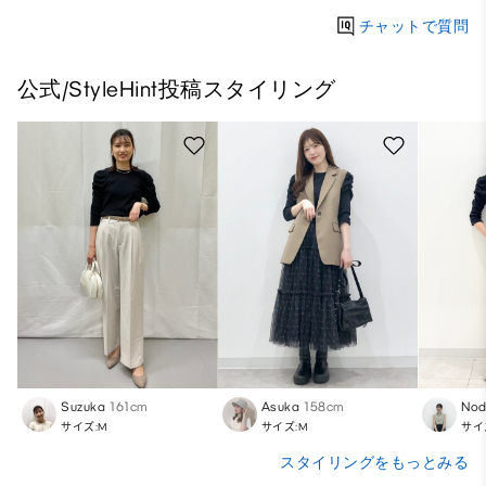
チャットで質問
公式/StyleHint投稿スタイリング
Suzuka
161cm
Asuka
158cm
Nod
サイズ:M
サイズ:M
サイ
スタイリングをもっとみる