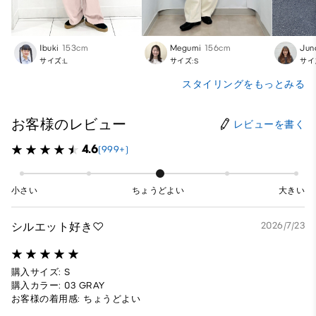
Ibuki
153cm
Megumi
156cm
Jun
サイズ:L
サイズ:S
サイ
スタイリングをもっとみる
お客様のレビュー
レビューを書く
4.6
(999+)
小さい
ちょうどよい
大きい
シルエット好き♡
2026/7/23
購入サイズ: S
購入カラー: 03 GRAY
お客様の着用感: ちょうどよい