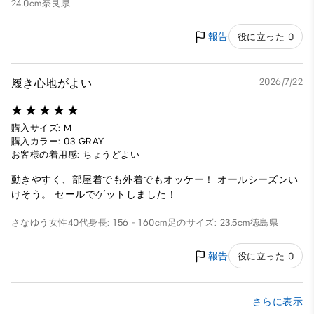
24.0cm
奈良県
報告
役に立った 0
履き心地がよい
2026/7/22
購入サイズ: M
購入カラー: 03 GRAY
お客様の着用感: ちょうどよい
動きやすく、部屋着でも外着でもオッケー！ オールシーズンい
けそう。 セールでゲットしました！
さなゆう
女性
40代
身長: 156 - 160cm
足のサイズ: 23.5cm
徳島県
報告
役に立った 0
さらに表示