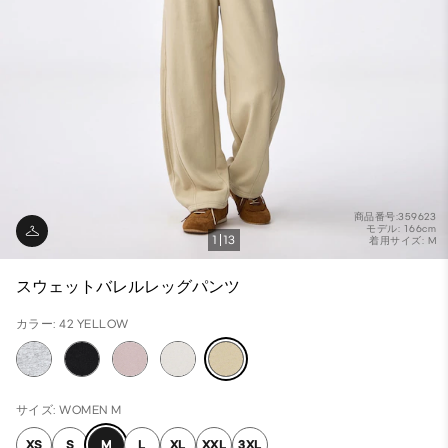
商品番号:359623
モデル: 166cm
1
13
着用サイズ: M
スウェットバレルレッグパンツ
カラー: 42 YELLOW
サイズ: WOMEN M
XS
S
M
L
XL
XXL
3XL