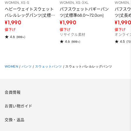
WOMEN, XS-S
WOMEN, XS-3XL
WOMEN, 
ヘビーウェイトスウェット
パフスウェットバギーパン
パフス
バレルレッグパンツ(丈標準
ツ(丈標準68.0～72.0cm)
ツ(丈長め7
68.5～72.5cm)
¥1,990
¥1,990
¥1,99
値下げ
値下げ
値下げ
リサイクル素材
オンライ
4.6
(999+)
4.6
4.5
(999+)
(73
WOMEN
/
パンツ
/
スウェットパンツ
/
スウェットバレルレッグパンツ
会員情報
お買い物ガイド
交換・返品