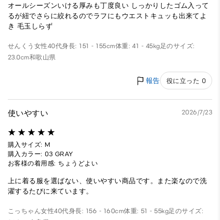
オールシーズンいける厚みも丁度良い しっかりしたゴム入って
るが紐でさらに絞れるのでラフにもウエストキュッも出来てよ
き 毛玉しらず
せんくう
女性
40代
身長: 151 - 155cm
体重: 41 - 45kg
足のサイズ:
23.0cm
和歌山県
報告
役に立った 0
使いやすい
2026/7/23
購入サイズ: M
購入カラー: 03 GRAY
お客様の着用感: ちょうどよい
上に着る服を選ばない、使いやすい商品です。また楽なので洗
濯するたびに来ています。
こっちゃん
女性
40代
身長: 156 - 160cm
体重: 51 - 55kg
足のサイズ: