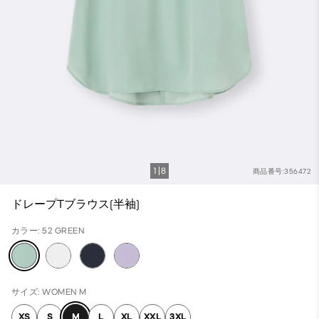
1
8
商品番号:356472
ドレープTブラウス(半袖)
カラー: 52 GREEN
サイズ: WOMEN M
XS
S
M
L
XL
XXL
3XL