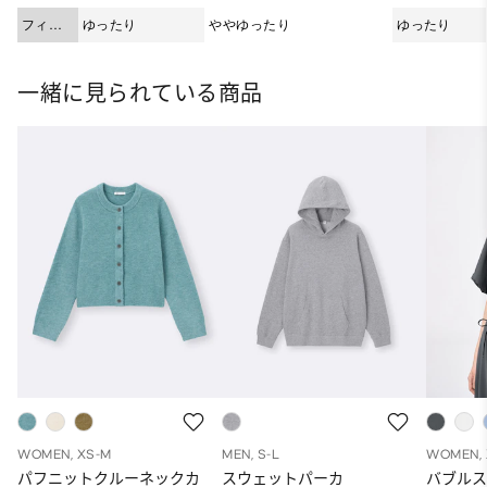
フィッ
ゆったり
ややゆったり
ゆったり
ト
一緒に見られている商品
WOMEN, XS-M
MEN, S-L
WOMEN, 
パフニットクルーネックカ
スウェットパーカ
バブルス