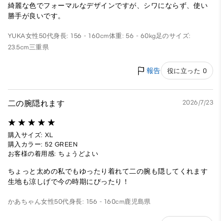
綺麗な色でフォーマルなデザインですが、シワにならず、使い
勝手が良いです。
YUKA
女性
50代
身長: 156 - 160cm
体重: 56 - 60kg
足のサイズ:
23.5cm
三重県
報告
役に立った 0
二の腕隠れます
2026/7/23
購入サイズ: XL
購入カラー: 52 GREEN
お客様の着用感: ちょうどよい
ちょっと太めの私でもゆったり着れて二の腕も隠してくれます
生地も涼しげで今の時期にぴったり！
かあちゃん
女性
50代
身長: 156 - 160cm
鹿児島県