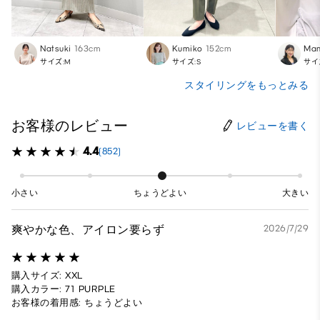
Natsuki
163cm
Kumiko
152cm
Ma
サイズ:M
サイズ:S
サイ
スタイリングをもっとみる
お客様のレビュー
レビューを書く
4.4
(852)
小さい
ちょうどよい
大きい
爽やかな色、アイロン要らず
2026/7/29
購入サイズ: XXL
購入カラー: 71 PURPLE
お客様の着用感: ちょうどよい