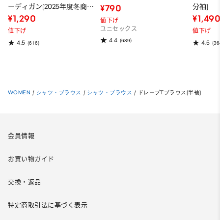
ーディガン(2025年度冬商
分袖)
¥790
品)
¥1,290
¥1,49
値下げ
ユニセックス
値下げ
値下げ
4.4
(689)
4.5
4.5
(616)
(36
WOMEN
/
シャツ・ブラウス
/
シャツ・ブラウス
/
ドレープTブラウス(半袖)
会員情報
お買い物ガイド
交換・返品
特定商取引法に基づく表示