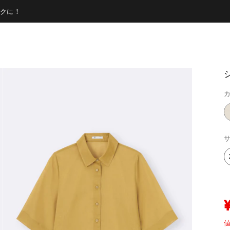
クに！
カ
サ
値