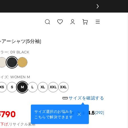
シアーシャツ(5分袖)
ラー: 09 BLACK
イズ: WOMEN M
XS
S
M
L
XL
XXL
3XL
サイズを確認する
¥790
サイズ選択のお悩みを
4.5
(292)
こちらで解決できます
下げ,
リサイクル素材