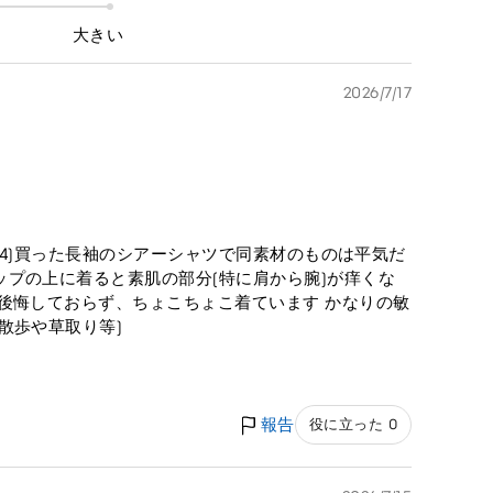
大きい
2026/7/17
2024)買った長袖のシアーシャツで同素材のものは平気だ
プの上に着ると素肌の部分(特に肩から腕)が痒くな
後悔しておらず、ちょこちょこ着ています かなりの敏
散歩や草取り等)
報告
役に立った 0