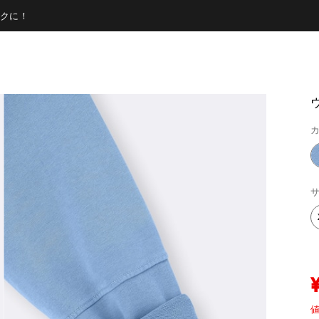
クに！
カ
サ