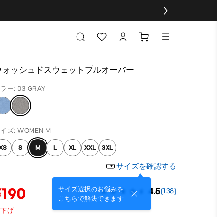
ウォッシュドスウェットプルオーバー
ラー: 03 GRAY
イズ: WOMEN M
XS
S
M
L
XL
XXL
3XL
サイズを確認する
¥190
サイズ選択のお悩みを
4.5
(138)
こちらで解決できます
値下げ