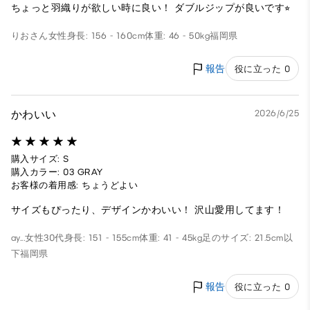
ちょっと羽織りが欲しい時に良い！ ダブルジップが良いです⭐︎
りおさん
女性
身長: 156 - 160cm
体重: 46 - 50kg
福岡県
報告
役に立った 0
かわいい
2026/6/25
購入サイズ: S
購入カラー: 03 GRAY
お客様の着用感: ちょうどよい
サイズもぴったり、デザインかわいい！ 沢山愛用してます！
ay...
女性
30代
身長: 151 - 155cm
体重: 41 - 45kg
足のサイズ: 21.5cm以
下
福岡県
報告
役に立った 0