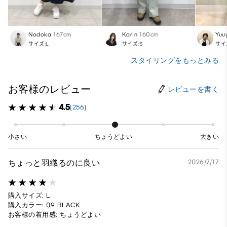
Nodoka
167cm
Karin
160cm
Yuu
サイズ:L
サイズ:S
サイ
スタイリングをもっとみる
お客様のレビュー
レビューを書く
4.5
(256)
小さい
ちょうどよい
大きい
ちょっと羽織るのに良い
2026/7/17
購入サイズ: L
購入カラー: 09 BLACK
お客様の着用感: ちょうどよい