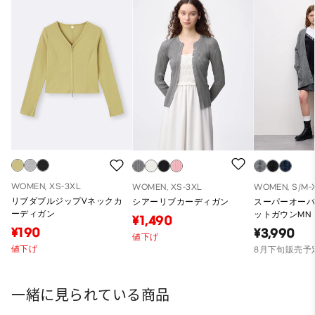
WOMEN, XS-3XL
WOMEN, XS-3XL
WOMEN, S/M-
リブダブルジップVネックカ
シアーリブカーディガン
スーパーオー
ーディガン
ットガウンMN
¥1,490
¥190
¥3,990
値下げ
値下げ
8月下旬販売予
一緒に見られている商品