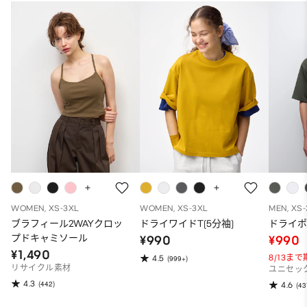
WOMEN, XS-3XL
WOMEN, XS-3XL
MEN, XS
ブラフィール2WAYクロッ
ドライワイドT(5分袖)
ドライポ
プドキャミソール
¥990
¥990
¥1,490
8/13ま
4.5
(999+)
リサイクル素材
ユニセッ
4.3
(442)
4.6
(43