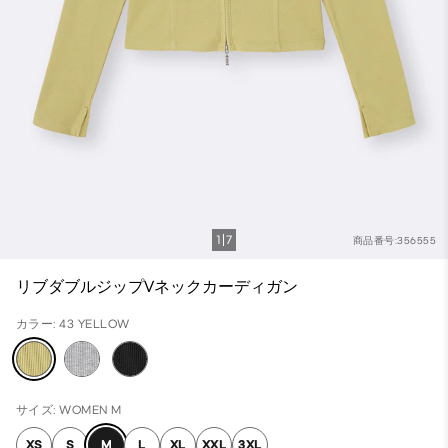
1
7
商品番号:356555
リブダブルジップVネックカーディガン
カラー: 43 YELLOW
サイズ: WOMEN M
XS
S
M
L
XL
XXL
3XL