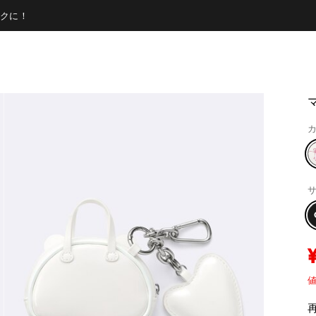
クに！
マ
カ
サ