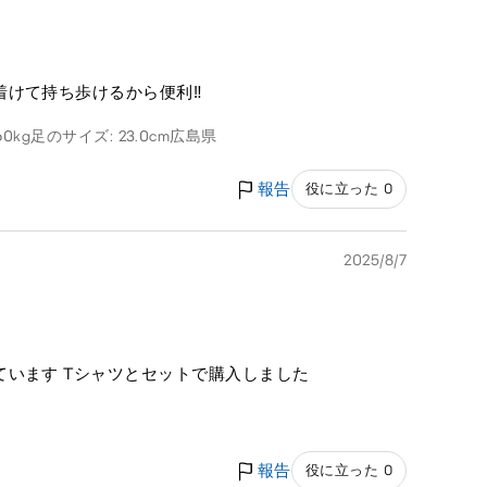
けて持ち歩けるから便利‼️
60kg
足のサイズ: 23.0cm
広島県
報告
役に立った 0
2025/8/7
います Tシャツとセットで購入しました
報告
役に立った 0