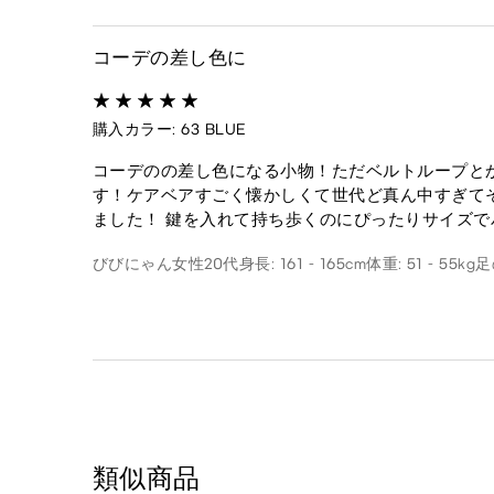
コーデの差し色に
購入カラー: 63 BLUE
コーデのの差し色になる小物！ただベルトループと
す！ケアベアすごく懐かしくて世代ど真ん中すぎて
ました！ 鍵を入れて持ち歩くのにぴったりサイズ
びびにゃん
女性
20代
身長: 161 - 165cm
体重: 51 - 55kg
足
類似商品