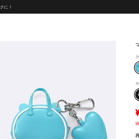
クに！
マ
カ
サ