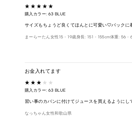
購入カラー: 63 BLUE
サイズもちょうど良くてほんとに可愛い♡バックに着
まーらーたん
女性
15 - 19歳
身長: 151 - 155cm
体重: 56 - 
お金入れてます
購入カラー: 63 BLUE
習い事のカバンに付けてジュースを買えるようにして
なっちゃん
女性
和歌山県