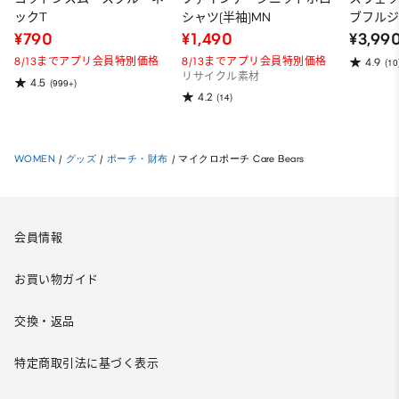
ックT
シャツ(半袖)MN
ブフルジ
ーパー
¥790
¥1,490
¥3,99
ット）
8/13までアプリ会員特別価格
8/13までアプリ会員特別価格
4.9
(10
リサイクル素材
4.5
(999+)
4.2
(14)
WOMEN
/
グッズ
/
ポーチ・財布
/
マイクロポーチ Care Bears
会員情報
お買い物ガイド
交換・返品
特定商取引法に基づく表示