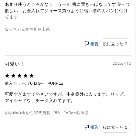
あまり使うところがなく、うーん 机に置きっぱなしです 使って
欲しい お金入れてジュース買うように習い事のカバンに付け
てます
なっちゃん
女性
和歌山県
報告
役に立った 0
可愛い！
2025/7/10
購入カラー: 70 LIGHT PURPLE
可愛すぎます！小さいですが、中身意外に入ります。リップ、
アイシャドウ、チーク入れてます。
ゆゆゆのゆ
女性
30代
身長: 156 - 160cm
兵庫県
報告
役に立った 0