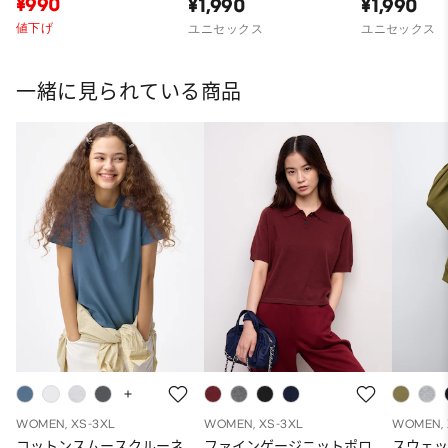
¥990
¥1,990
¥1,990
値下げ
ユニセックス
ユニセックス
一緒に見られている商品
WOMEN, XS-3XL
WOMEN, XS-3XL
WOMEN, 
コットンスムースクルーネ
ファインゲージニットポロ
スウェ