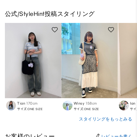
公式/StyleHint投稿スタイリング
Tian
170cm
Winsy
158cm
Ian
サイズ:ONE SIZE
サイズ:ONE SIZE
サイズ
スタイリングをもっとみる
お客様のレビュー
レビューを書く