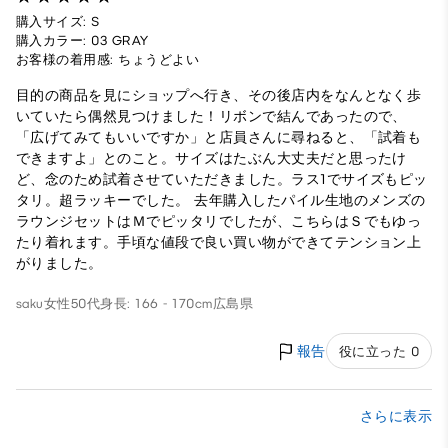
購入サイズ: S
購入カラー: 03 GRAY
お客様の着用感: ちょうどよい
目的の商品を見にショップへ行き、その後店内をなんとなく歩
いていたら偶然見つけました！リボンで結んであったので、
「広げてみてもいいですか」と店員さんに尋ねると、「試着も
できますよ」とのこと。サイズはたぶん大丈夫だと思ったけ
ど、念のため試着させていただきました。ラス1でサイズもピッ
タリ。超ラッキーでした。 去年購入したパイル生地のメンズの
ラウンジセットはＭでピッタリでしたが、こちらはＳでもゆっ
たり着れます。手頃な値段で良い買い物ができてテンション上
がりました。
saku
女性
50代
身長: 166 - 170cm
広島県
報告
役に立った 0
さらに表示