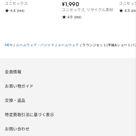
GARMENTS
¥1,990
ユニセックス
ユニセッ
ユニセックス, リサイクル素材
4.4
4.3
(343)
(20
4.5
(262)
MEN
/
ルームウェア・パジャマ
/
ルームウェア
/
ラウンジセット(半袖&ショートパンツ) S
会員情報
お買い物ガイド
交換・返品
特定商取引法に基づく表示
お問い合わせ