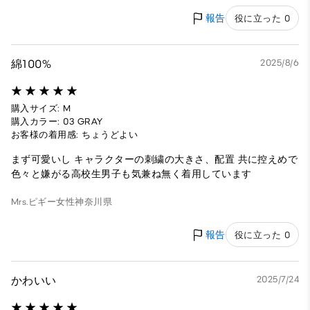
報告
役に立った 0
綿100%
2025/8/6
購入サイズ: M
購入カラー: 03 GRAY
お客様の着用感: ちょうどよい
まず可愛いし キャラクターの刺繍の大きさ、配置 共に控えめで
色々と嫌がる高校生男子も気兼ね無く着用しています
Mrs.ピギー
女性
神奈川県
報告
役に立った 0
かわいい
2025/7/24