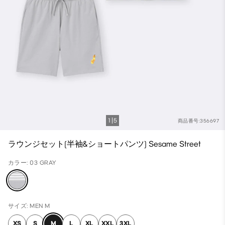
1
5
商品番号:356697
ラウンジセット(半袖&ショートパンツ) Sesame Street
カラー: 03 GRAY
サイズ: MEN M
XS
S
M
L
XL
XXL
3XL