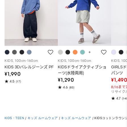
KIDS, 100cm-160cm
KIDS, 100cm-160cm
KIDS, 10
KIDS 3Dバレルジーンズ PF
KIDSドライアクティブショ
GIRL
ーツ(水陸両用)
パンツ
¥1,990
¥1,290
¥1,49
4.5
(17)
8/16ま
4.6
(83)
リサイク
4.7
(14
KIDS・TEEN
/
キッズ ルームウェア
/
キッズ ルームウェア
/
KIDSコットンラウンジセ