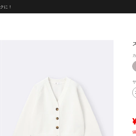
クに！
カ
サ