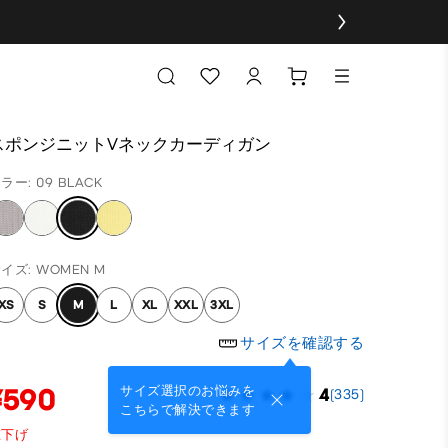
スポンジニットVネックカーディガン
ラー: 09 BLACK
イズ: WOMEN M
XS
S
M
L
XL
XXL
3XL
サイズを確認する
¥590
サイズ選択のお悩みを
4
(335)
こちらで解決できます
値下げ