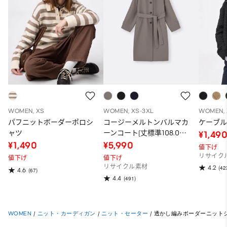
WOMEN, XS
WOMEN, XS-3XL
WOMEN, 
パフニットボーダーポロシ
コージーメルトンバルマカ
ケーブ
ャツ
ーンコート(丈標準108.0～
¥1,49
115.0cm)
¥1,490
¥5,990
値下げ
リサイク
値下げ
値下げ
リサイクル素材
4.2
(42
4.6
(67)
4.4
(491)
WOMEN
/
ニット・カーディガン
/
ニット・セーター
/
透かし編みボーダーニットシ