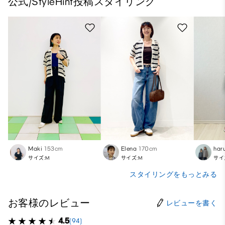
公式/StyleHint投稿スタイリング
Maki
153cm
Elena
170cm
har
サイズ:M
サイズ:M
サイ
スタイリングをもっとみる
お客様のレビュー
レビューを書く
4.5
(94)