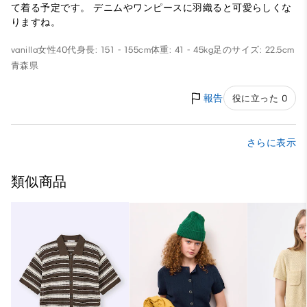
て着る予定です。 デニムやワンピースに羽織ると可愛らしくな
りますね。
vanilla
女性
40代
身長: 151 - 155cm
体重: 41 - 45kg
足のサイズ: 22.5cm
青森県
報告
役に立った 0
さらに表示
類似商品