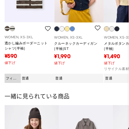
WOMEN, XS-3XL
WOMEN, XS-3XL
WOMEN, XS-3
透かし編みボーダーニット
クルーネックカーディガン
メタルボタン
シャツ(半袖)
(半袖)ST
(半袖)
¥590
¥1,990
¥1,490
値下げ
値下げ
値下げ
リサイクル素
フィッ
普通
普通
普通
ト
一緒に見られている商品