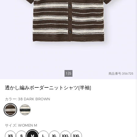
1
5
商品番号:356725
透かし編みボーダーニットシャツ(半袖)
カラー: 38 DARK BROWN
サイズ: WOMEN M
XS
S
M
L
XL
XXL
3XL