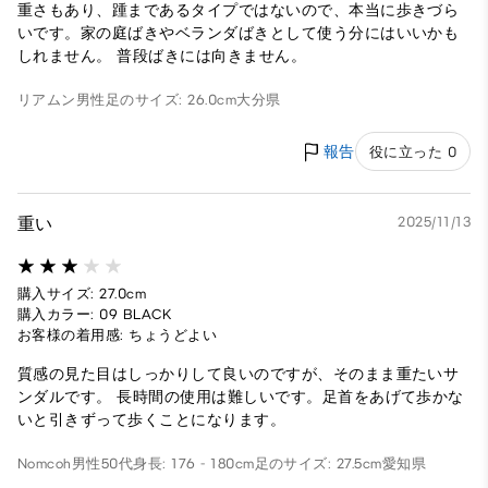
重さもあり、踵まであるタイプではないので、本当に歩きづら
いです。家の庭ばきやベランダばきとして使う分にはいいかも
しれません。 普段ばきには向きません。
リアムン
男性
足のサイズ: 26.0cm
大分県
報告
役に立った 0
重い
2025/11/13
購入サイズ: 27.0cm
購入カラー: 09 BLACK
お客様の着用感: ちょうどよい
質感の見た目はしっかりして良いのですが、そのまま重たいサ
ンダルです。 長時間の使用は難しいです。足首をあげて歩かな
いと引きずって歩くことになります。
Nomcoh
男性
50代
身長: 176 - 180cm
足のサイズ: 27.5cm
愛知県