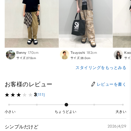
Benny
170cm
Tsuyoshi
182cm
Kao
サイズ:27.0cm
サイズ:28.0cm
サイズ
スタイリングをもっとみる
お客様のレビュー
レビューを書く
3
(111)
小さい
ちょうどよい
大きい
シンプルだけど
2026/4/29