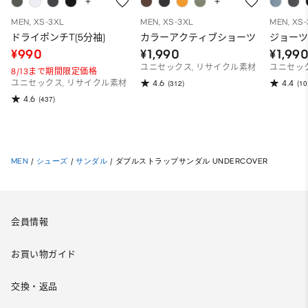
MEN, XS-3XL
MEN, XS-3XL
MEN, XS
ドライポンチT(5分袖)
カラーアクティブショーツ
ジョー
¥990
¥1,990
¥1,99
ユニセックス, リサイクル素材
ユニセッ
8/13まで期間限定価格
4.6
4.4
ユニセックス, リサイクル素材
(312)
(10
4.6
(437)
MEN
/
シューズ
/
サンダル
/
ダブルストラップサンダル UNDERCOVER
会員情報
お買い物ガイド
交換・返品