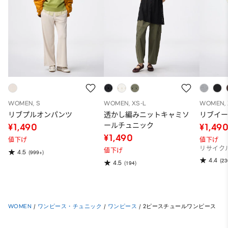
WOMEN, S
WOMEN, XS-L
WOMEN, 
リブプルオンパンツ
透かし編みニットキャミソ
リブイ
ールチュニック
¥1,490
¥1,49
¥1,490
値下げ
値下げ
リサイク
値下げ
4.5
(999+)
4.4
(23
4.5
(194)
WOMEN
/
ワンピース・チュニック
/
ワンピース
/
2ピースチュールワンピース