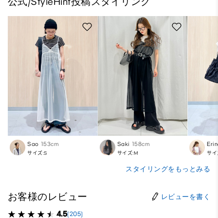
公式/StyleHint投稿スタイリング
Sao
153cm
Saki
158cm
Eri
サイズ:S
サイズ:M
サイ
スタイリングをもっとみる
お客様のレビュー
レビューを書く
4.5
(205)