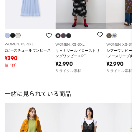
WOMEN, XS-3XL
WOMEN, XS-3XL
WOMEN, XS-3
2ピースチュールワンピース
キャミソールドローストリ
シアーワンピー
ングワンピースPF
(ノースリーブ)
¥390
¥2,990
¥2,990
値下げ
リサイクル素材
リサイクル素
一緒に見られている商品