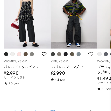
WOMEN, XS-3XL
MEN, XS-3XL
WOMEN, 
バレルアンクルパンツ
3Dバレルジーンズ PF
ブラフ
ップキ
¥2,990
¥2,990
¥1,49
リサイクル素材
4.2
(35)
リサイク
4.5
(999+)
4
(706)