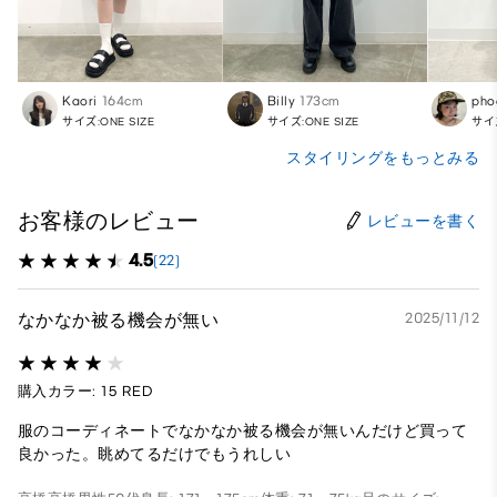
Kaori
164cm
Billy
173cm
pho
サイズ:ONE SIZE
サイズ:ONE SIZE
サイズ
スタイリングをもっとみる
お客様のレビュー
レビューを書く
4.5
(22)
なかなか被る機会が無い
2025/11/12
購入カラー: 15 RED
服のコーディネートでなかなか被る機会が無いんだけど買って
良かった。眺めてるだけでもうれしい