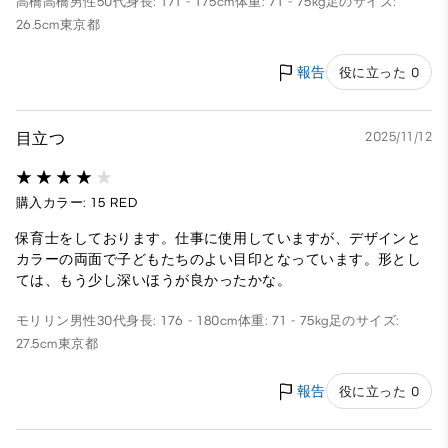
高橋高橋
男性
50代
身長: 171 - 175cm
体重: 71 - 75kg
足のサイズ:
26.5cm
東京都
報告
役に立った 0
目立つ
2025/11/12
購入カラー: 15 RED
保育士をしております。仕事に使用していますが、デザインと
カラーの両面で子どもたちのよい目印となっています。形とし
ては、もう少し深いほうが良かったかな。
モリリン
男性
30代
身長: 176 - 180cm
体重: 71 - 75kg
足のサイズ:
27.5cm
東京都
報告
役に立った 0