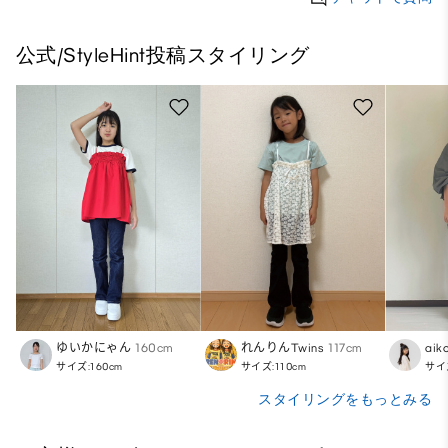
公式/StyleHint投稿スタイリング
ゆいかにゃん
160cm
れんりんTwins
117cm
aik
サイズ:160cm
サイズ:110cm
サイズ
スタイリングをもっとみる