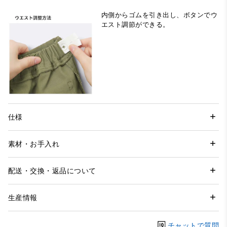
内側からゴムを引き出し、ボタンでウ
エスト調節ができる。
仕様
素材・お手入れ
配送・交換・返品について
生産情報
チャットで質問