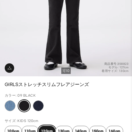
商品番号:358823
モデル: 127cm
1
10
着用サイズ: 130cm
GIRLSストレッチスリムフレアジーンズ
カラー: 09 BLACK
サイズ: KIDS 120cm
100cm
110cm
120cm
130cm
140cm
150cm
160cm