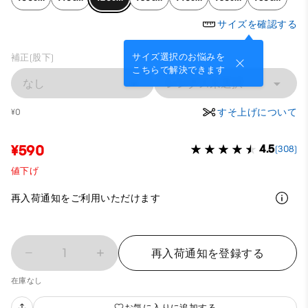
サイズを確認する
サイズ選択のお悩みを
補正(股下)
こちらで解決できます
なし
レングス未選択
すそ上げについて
¥0
¥590
4.5
(308)
値下げ
再入荷通知をご利用いただけます
1
再入荷通知を登録する
在庫なし
お気に入りに追加する