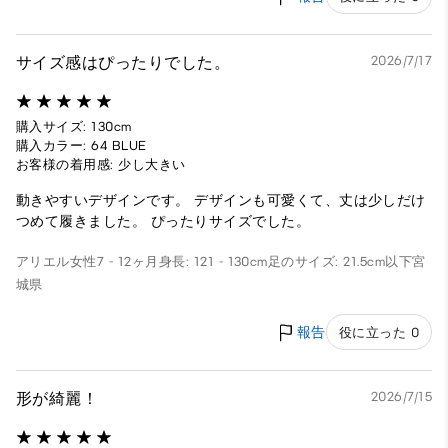
サイズ感はぴったりでした。
2026/7/17
購入サイズ: 130cm
購入カラー: 64 BLUE
お客様の着用感: 少し大きい
動きやすいデザインです。 デザインも可愛くて、丈は少しだけ
つめて履きました。 ぴったりサイズでした。
アリエル
女性
7 - 12ヶ月
身長: 121 - 130cm
足のサイズ: 21.5cm以下
宮
城県
報告
役に立った 0
形が綺麗！
2026/7/15