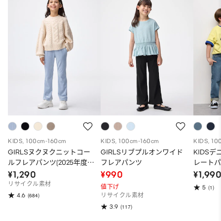
KIDS, 100cm-160cm
KIDS, 100cm-160cm
KIDS, 10
GIRLSヌクヌクニットコー
GIRLSリブプルオンワイド
KIDS
ルフレアパンツ(2025年度冬
フレアパンツ
レートパ
商品)
¥1,290
¥990
¥1,99
リサイクル素材
値下げ
5
(1)
4.6
(684)
リサイクル素材
3.9
(117)