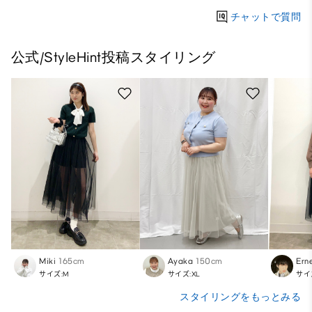
チャットで質問
公式/StyleHint投稿スタイリング
Miki
165cm
Ayaka
150cm
Ern
サイズ:M
サイズ:XL
サイ
スタイリングをもっとみる