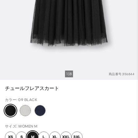
1
8
商品番号:356844
チュールフレアスカート
カラー: 09 BLACK
サイズ: WOMEN M
XS
S
M
L
XL
XXL
3XL