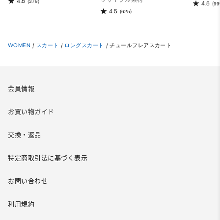
リサイクル素材
4.6
(379)
4.5
(99
4.5
(625)
WOMEN
/
スカート
/
ロングスカート
/
チュールフレアスカート
会員情報
お買い物ガイド
交換・返品
特定商取引法に基づく表示
お問い合わせ
利用規約