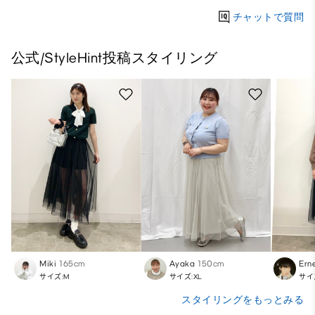
チャットで質問
公式/StyleHint投稿スタイリング
Miki
165cm
Ayaka
150cm
Ern
サイズ:M
サイズ:XL
サイ
スタイリングをもっとみる