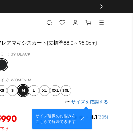
フレアマキシスカート(丈標準88.0～95.0cm)
ラー: 09 BLACK
イズ: WOMEN M
XS
S
M
L
XL
XXL
3XL
サイズを確認する
¥990
サイズ選択のお悩みを
4.1
(305)
こちらで解決できます
値下げ