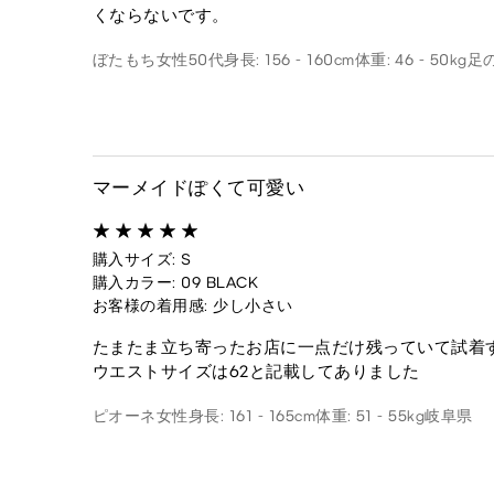
くならないです。
ぼたもち
女性
50代
身長: 156 - 160cm
体重: 46 - 50kg
足の
マーメイドぽくて可愛い
購入サイズ: S
購入カラー: 09 BLACK
お客様の着用感: 少し小さい
たまたま立ち寄ったお店に一点だけ残っていて試着す
ウエストサイズは62と記載してありました
ピオーネ
女性
身長: 161 - 165cm
体重: 51 - 55kg
岐阜県