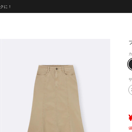
クに！
カ
サ