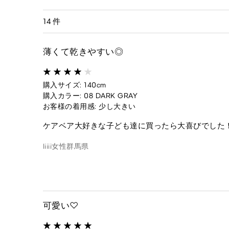
14 件
薄くて乾きやすい◎
購入サイズ: 140cm
購入カラー: 08 DARK GRAY
お客様の着用感: 少し大きい
ケアベア大好きな子ども達に買ったら大喜びでした
liiii
女性
群馬県
可愛い♡