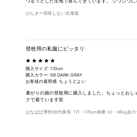
つるっとした生地で喜んできています。 シワシワに
ぴんきー
回答しない
北海道
登校用の私服にピッタリ
購入サイズ: 110cm
購入カラー: 08 DARK GRAY
お客様の着用感: ちょうどよい
暑がりの娘の登校用に購入しました。ちょっとおし
クで着ています笑
はなぱぱ
男性
50代
身長: 171 - 175cm
体重: 61 - 65kg
足のサ