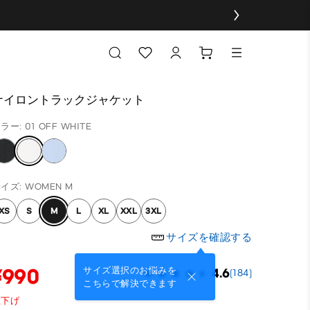
ナイロントラックジャケット
ラー: 01 OFF WHITE
イズ: WOMEN M
XS
S
M
L
XL
XXL
3XL
サイズを確認する
¥990
サイズ選択のお悩みを
4.6
(184)
こちらで解決できます
値下げ