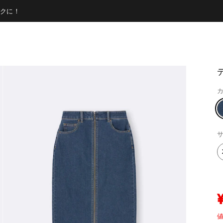
クに！
カ
サ