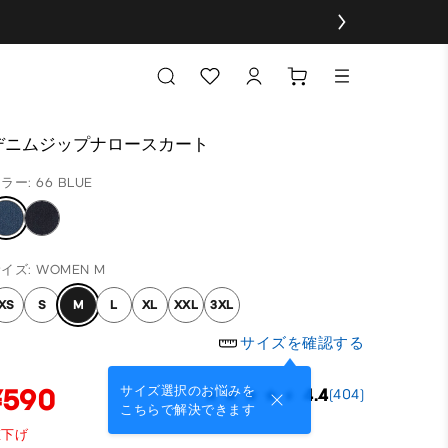
デニムジップナロースカート
ラー: 66 BLUE
イズ: WOMEN M
XS
S
M
L
XL
XXL
3XL
サイズを確認する
¥590
サイズ選択のお悩みを
4.4
(404)
こちらで解決できます
値下げ