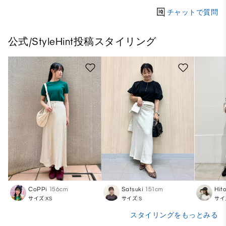
チャットで質問
公式/StyleHint投稿スタイリング
CoPPi
156cm
Satsuki
151cm
Hit
サイズ:XS
サイズ:S
サイ
スタイリングをもっとみる