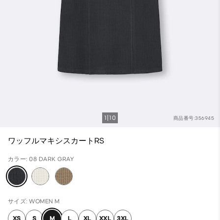
1
10
商品番号:356945
ワッフルマキシスカートRS
カラー: 08 DARK GRAY
サイズ: WOMEN M
XS
S
M
L
XL
XXL
3XL