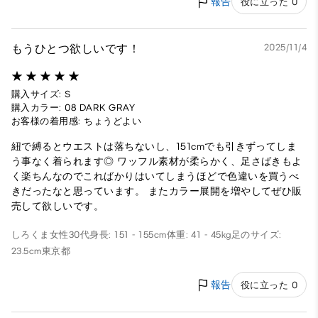
報告
役に立った 0
もうひとつ欲しいです！
2025/11/4
購入サイズ: S
購入カラー: 08 DARK GRAY
お客様の着用感: ちょうどよい
紐で縛るとウエストは落ちないし、151cmでも引きずってしま
う事なく着られます◎ ワッフル素材が柔らかく、足さばきもよ
く楽ちんなのでこればかりはいてしまうほどで色違いを買うべ
きだったなと思っています。 またカラー展開を増やしてぜひ販
売して欲しいです。
しろくま
女性
30代
身長: 151 - 155cm
体重: 41 - 45kg
足のサイズ:
23.5cm
東京都
報告
役に立った 0