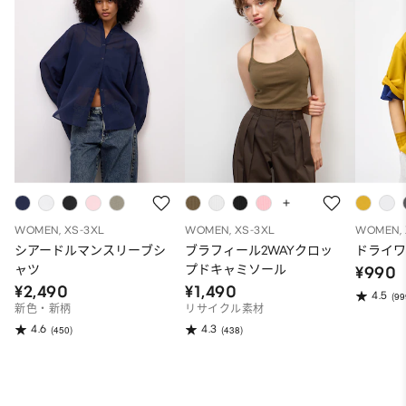
WOMEN, XS-3XL
WOMEN, XS-3XL
WOMEN, 
シアードルマンスリーブシ
ブラフィール2WAYクロッ
ドライワ
ャツ
プドキャミソール
¥990
¥2,490
¥1,490
4.5
(99
新色・新柄
リサイクル素材
4.6
4.3
(450)
(438)