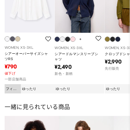
WOMEN, XS-3XL
WOMEN, XS-3XL
WOMEN, XS-3
シアーオーバーサイズシャ
シアードルマンスリーブシ
クロップドシャ
ツRS
ャツ
¥2,990
¥790
¥2,490
先行販売
値下げ
新色・新柄
一部店舗商品
フィッ
ゆったり
ゆったり
ゆったり
ト
一緒に見られている商品