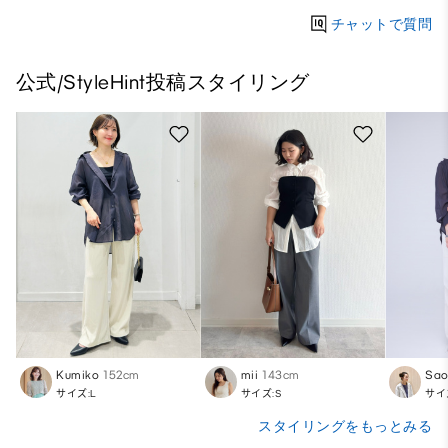
チャットで質問
公式/StyleHint投稿スタイリング
Kumiko
152cm
mii
143cm
Sa
サイズ:L
サイズ:S
サイ
スタイリングをもっとみる