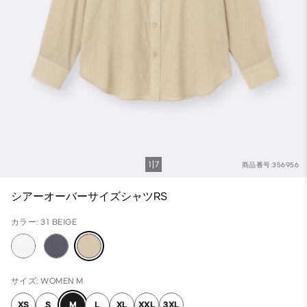
1
7
商品番号:356956
シアーオーバーサイズシャツRS
カラー: 31 BEIGE
サイズ: WOMEN M
XS
S
M
L
XL
XXL
3XL