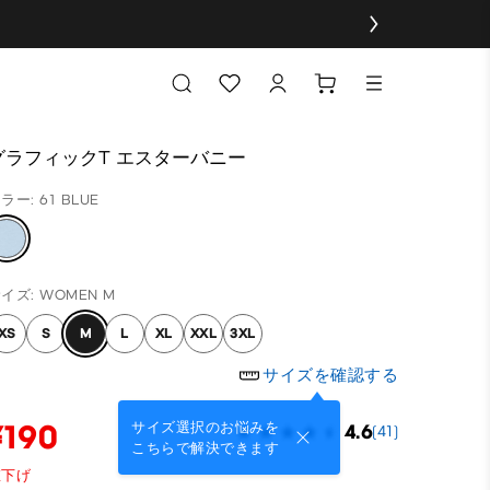
グラフィックT エスターバニー
ラー: 61 BLUE
イズ: WOMEN M
XS
S
M
L
XL
XXL
3XL
サイズを確認する
¥190
サイズ選択のお悩みを
4.6
(41)
こちらで解決できます
値下げ