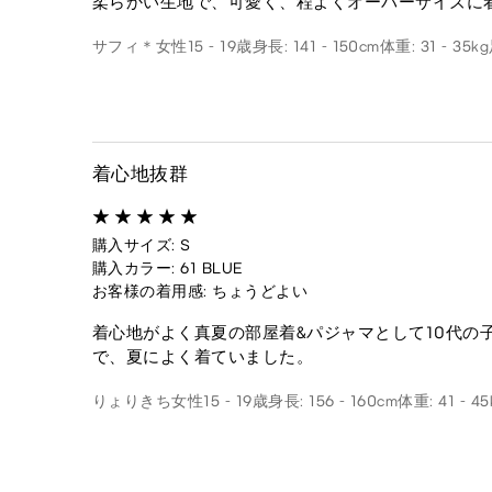
柔らかい生地で、可愛く、程よくオーバーサイズに
サフィ＊
女性
15 - 19歳
身長: 141 - 150cm
体重: 31 - 35kg
着心地抜群
購入サイズ: S
購入カラー: 61 BLUE
お客様の着用感: ちょうどよい
着心地がよく真夏の部屋着&パジャマとして10代の
で、夏によく着ていました。
りょりきち
女性
15 - 19歳
身長: 156 - 160cm
体重: 41 - 45