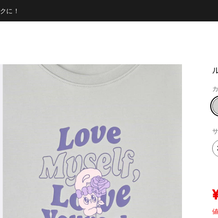
クに！
カ
サ