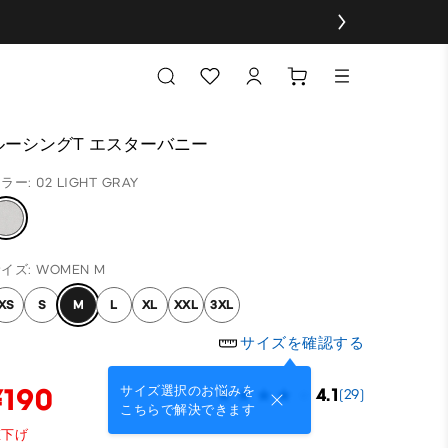
ルーシングT エスターバニー
ラー: 02 LIGHT GRAY
イズ: WOMEN M
XS
S
M
L
XL
XXL
3XL
サイズを確認する
¥190
サイズ選択のお悩みを
4.1
(29)
こちらで解決できます
値下げ