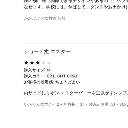
腰の横に紐で調節できるデザインがあるので、ヘソ
なせます。学校には、伸ばして、ダンスやお出かけ
かおぷぷぷ
女性
東京都
ショート丈 エスター
購入サイズ: M
購入カラー: 02 LIGHT GRAY
お客様の着用感: ちょうどよい
両サイドにリボン エスターバニーを主張せずシンプ
いかりん
女性
7 - 12ヶ月
身長: 131 - 140cm
体重: 31 - 35k