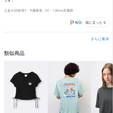
です。
さあか25
女性
7 - 9歳
身長: 121 - 130cm
京都府
報告
役に立った 0
さらに表示
類似商品