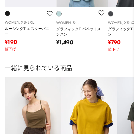
WOMEN, XS-3XL
WOMEN, S-L
WOMEN, XS-X
ルーシングT エスターバニ
グラフィックT パペットス
グラフィックT
ー
ンスン
ン
¥190
¥1,490
¥790
値下げ
値下げ
一緒に見られている商品