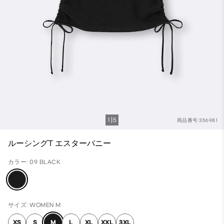
1
5
商品番号:356981
ルーシングT エスターバニー
カラー: 09 BLACK
サイズ: WOMEN M
XS
S
M
L
XL
XXL
3XL