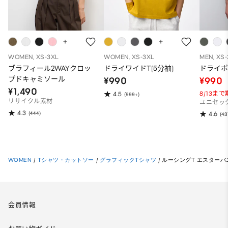
WOMEN, XS-3XL
WOMEN, XS-3XL
MEN, XS
ブラフィール2WAYクロッ
ドライワイドT(5分袖)
ドライポ
プドキャミソール
¥990
¥990
¥1,490
8/13ま
4.5
(999+)
リサイクル素材
ユニセッ
4.3
(444)
4.6
(43
WOMEN
/
Tシャツ・カットソー
/
グラフィックTシャツ
/
ルーシングT エスターバ
会員情報