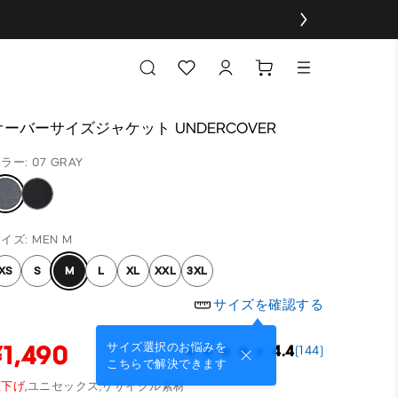
オーバーサイズジャケット UNDERCOVER
ラー: 07 GRAY
イズ: MEN M
XS
S
M
L
XL
XXL
3XL
サイズを確認する
¥1,490
サイズ選択のお悩みを
4.4
(144)
こちらで解決できます
下げ,
ユニセックス,
リサイクル素材