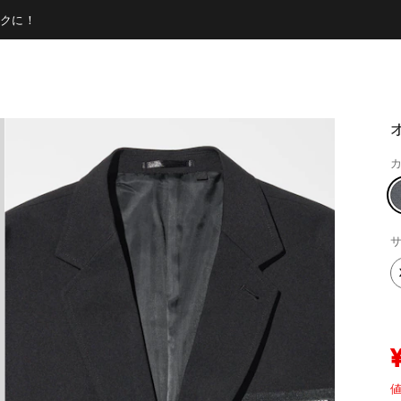
クに！
カ
サ
値