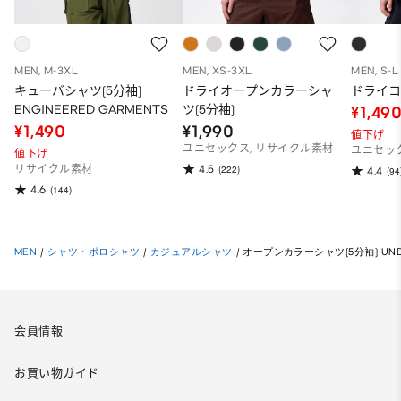
MEN, M-3XL
MEN, XS-3XL
MEN, S-L
キューバシャツ(5分袖)
ドライオープンカラーシャ
ドライコ
ENGINEERED GARMENTS
ツ(5分袖)
¥1,49
¥1,490
¥1,990
値下げ
ユニセックス, リサイクル素材
ユニセッ
値下げ
4.5
リサイクル素材
(222)
4.4
(94
4.6
(144)
MEN
/
シャツ・ポロシャツ
/
カジュアルシャツ
/
オープンカラーシャツ(5分袖) UND
会員情報
お買い物ガイド