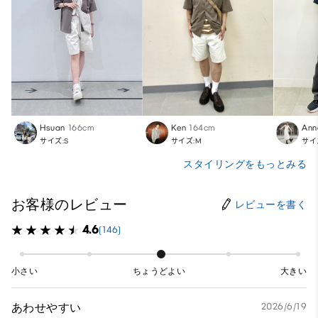
Hsuan
166cm
Ken
164cm
Ann
サイズ:S
サイズ:M
サイ
スタイリングをもっとみる
お客様のレビュー
レビューを書く
4.6
(146)
小さい
ちょうどよい
大きい
あわせやすい
2026/6/19