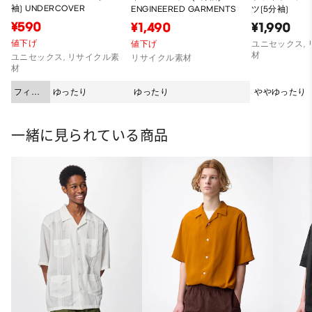
袖) UNDERCOVER
ENGINEERED GARMENTS
ツ(5分袖)
¥590
¥1,490
¥1,990
値下げ
値下げ
ユニセックス,
材
ユニセックス, リサイクル素
リサイクル素材
材
フィッ
ゆったり
ゆったり
ややゆったり
ト
一緒に見られている商品