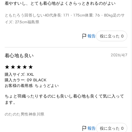
着やすいし、とても着心地がよくさらっときれるのがよい
ともたろう
回答しない
40代
身長: 171 - 175cm
体重: 76 - 80kg
足のサ
イズ: 27.5cm
福島県
報告
役に立った 0
着心地も良い
2026/4/7
購入サイズ: XXL
購入カラー: 09 BLACK
お客様の着用感: ちょうどよい
ちょと羽織ったりするのにも良いし着心地も良くて気に入って
ます。
のたのた
男性
神奈川県
報告
役に立った 0