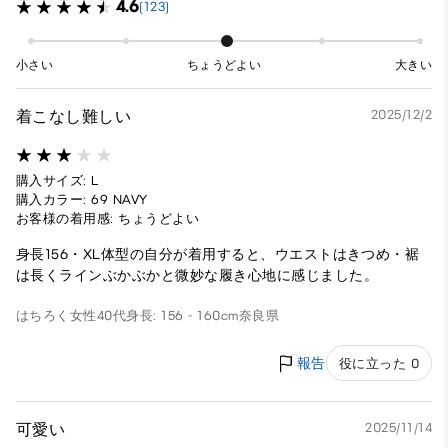
4.6
(123)
小さい
ちょうどよい
大きい
着こなし難しい
2025/12/2
購入サイズ: L
購入カラー: 69 NAVY
お客様の着用感: ちょうどよい
身長156・XL体型の自分が着用すると、ウエストはきつめ・裾
は長くラインぶかぶかと微妙な履き心地に感じました。
はちろく
女性
40代
身長: 156 - 160cm
奈良県
報告
役に立った 0
可愛い
2025/11/14