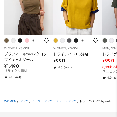
WOMEN, XS-3XL
WOMEN, XS-3XL
MEN, XS
ブラフィール2WAYクロッ
ドライワイドT(5分袖)
ドライポ
プドキャミソール
¥990
¥990
¥1,490
8/13ま
4.5
(999+)
リサイクル素材
ユニセッ
4.3
(444)
4.6
(43
WOMEN
/
パンツ
/
イージーパンツ・バルーンパンツ
/
トラックパンツ by rokh