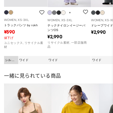
WOMEN, XS-3XL
WOMEN, XS-3XL
WOMEN, XS-X
トラックパンツ by rokh
テックナイロンイージーパ
ドレープワイ
ンツOS
¥590
¥2,990
¥2,990
値下げ
リサイクル素材, 一部店舗商
ユニセックス, リサイクル素
品
材
シルエ
ワイド
ワイド
ワイド
ット
一緒に見られている商品