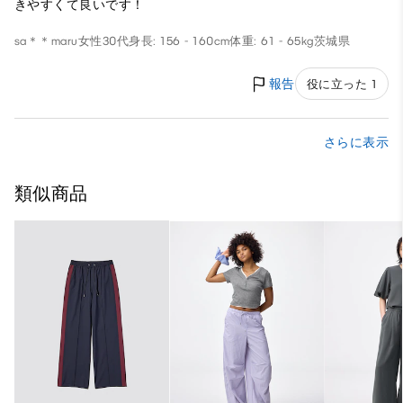
きやすくて良いです！
sa＊＊maru
女性
30代
身長: 156 - 160cm
体重: 61 - 65kg
茨城県
報告
役に立った 1
さらに表示
類似商品