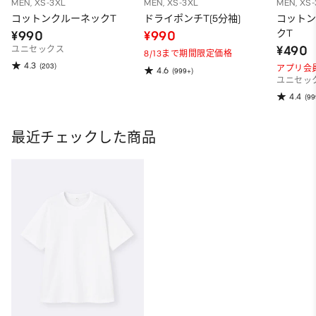
MEN, XS-3XL
MEN, XS-3XL
MEN, XS
コットンクルーネックT
ドライポンチT(5分袖)
コット
クT
¥990
¥990
¥490
ユニセックス
8/13まで期間限定価格
4.3
(203)
アプリ会
4.6
(999+)
ユニセッ
4.4
(99
最近チェックした商品