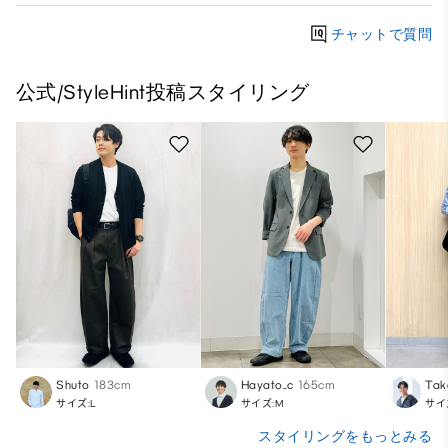
チャットで質問
公式/StyleHint投稿スタイリング
Shuto
183cm
Hayato_c
165cm
Tak
サイズ:L
サイズ:M
サイ
スタイリングをもっとみる