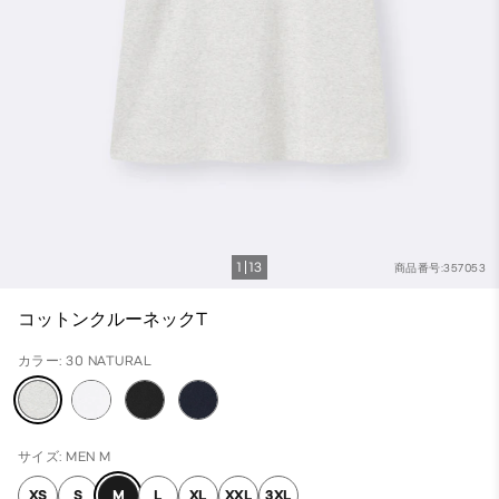
1
13
商品番号:357053
コットンクルーネックT
カラー: 30 NATURAL
サイズ: MEN M
XS
S
M
L
XL
XXL
3XL