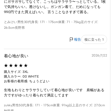
にガサガサしてなくて、こっちはサラサラ〜っとしている。1枚
で気持ちいい。透けないし。ガンガン着て、だめになっても
990円でまた買えばいい。 言うことなさすぎて困る。
とみけい
男性
30代
身長: 171 - 175cm
体重: 71 - 75kg
足のサイズ:
26.5cm
長野県
報告
役に立った 1
着心地が良い
2026/7/22
購入サイズ: 3XL
購入カラー: 00 WHITE
お客様の着用感: ちょうどよい
生地もわりとサラサラしていて着心地が良いです 肩幅がある
方ですがゆったり着られて満足してます
zukky
男性
50代
身長: 171 - 175cm
体重: 91kg以上
足のサイズ: 27.0cm
秋田県