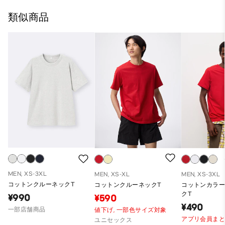
類似商品
MEN, XS-3XL
MEN, XS-XL
MEN, XS-3XL
コットンクルーネックT
コットンクルーネックT
コットンカラ
クT
¥990
¥590
¥490
一部店舗商品
値下げ,
一部色サイズ対象
アプリ会員ま
ユニセックス