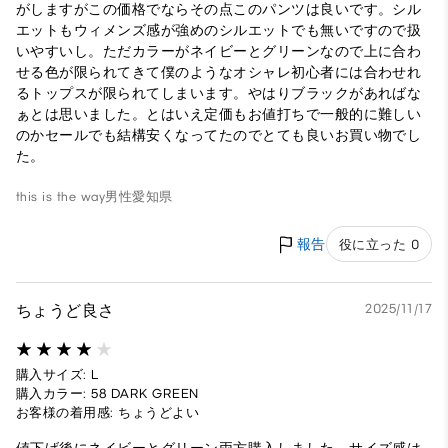
がしますがこの価格でならその点このパンツは良いです。シル
エットもウィメンズ感が強めのシルエットでも無いですので扱
いやすいし。ただカラーがネイビーとグリーンなので上に合わ
せる色が限られてきて僕のようなオシャレ初心者には合わせれ
るトップスが限られてしまいます。やはりブラックがあればな
ぁとは思いました。とはいえ定価もお値打ちで一般的に難しい
のかセールでも結構安くなってたのでとても良いお買い物でし
た。
this is the way
男性
愛知県
報告
役に立った 0
ちょうど良さ
2025/11/17
購入サイズ: L
購入カラー: 58 DARK GREEN
お客様の着用感: ちょうどよい