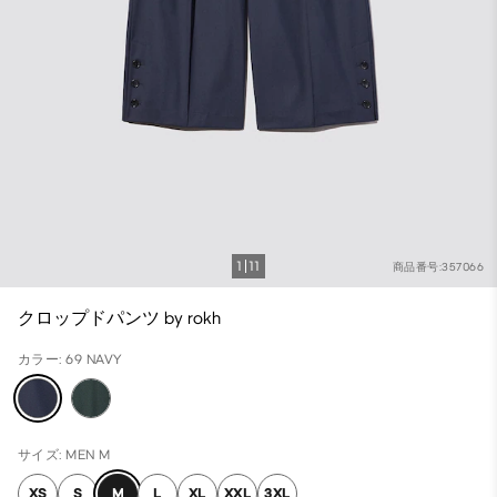
1
11
商品番号:357066
クロップドパンツ by rokh
カラー: 69 NAVY
サイズ: MEN M
XS
S
M
L
XL
XXL
3XL