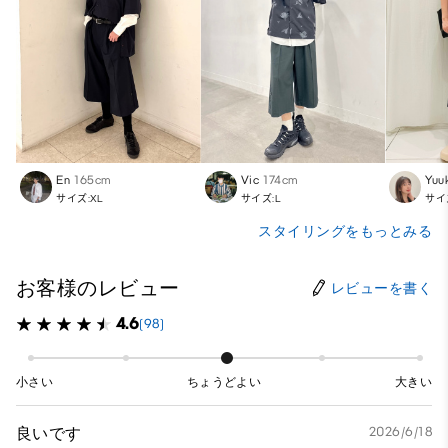
En
165cm
Vic
174cm
Yuu
サイズ:XL
サイズ:L
サイ
スタイリングをもっとみる
お客様のレビュー
レビューを書く
4.6
(98)
小さい
ちょうどよい
大きい
良いです
2026/6/18