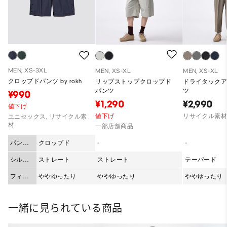
MEN, XS-3XL
MEN, XS-XL
MEN, XS-XL
クロップドパンツ by rokh
リップストップクロップド
ドライタック
パンツ
ツ
¥990
¥1,290
¥2,990
値下げ
値下げ
リサイクル素
ユニセックス, リサイクル素
材
一部店舗商品
パンツ
クロップド
-
-
丈
シルエ
ストレート
ストレート
テーパード
ット
フィッ
ややゆったり
ややゆったり
ややゆったり
ト
一緒に見られている商品