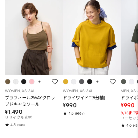
WOMEN, XS-3XL
WOMEN, XS-3XL
MEN, XS
ブラフィール2WAYクロッ
ドライワイドT(5分袖)
ドライポ
プドキャミソール
¥990
¥990
¥1,490
8/13ま
4.5
(999+)
リサイクル素材
ユニセッ
4.3
(438)
4.6
(43