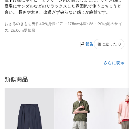
値下げ後にネイビーとグリーン両方購入しました。サイズ感は
夏場にサンダルなどのリラックスした雰囲気で使うにちょうど
良い。 長さや太さ、出過ぎず尖らない感じが絶妙です。
おさるのきもち
男性
40代
身長: 171 - 175cm
体重: 86 - 90kg
足のサイ
ズ: 26.0cm
愛知県
報告
役に立った 0
さらに表示
類似商品