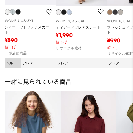
WOMEN, XS-3XL
WOMEN, XS-3XL
WOMEN, S-M
シアーニットフレアスカー
ティアードフレアスカート
ブラッシュド
ト
ト
¥1,990
¥590
¥990
値下げ
値下げ
値下げ
リサイクル素材
一部店舗商品
リサイクル素
シルエ
フレア
フレア
フレア
ット
一緒に見られている商品