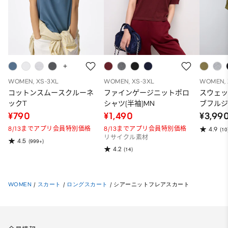
WOMEN, XS-3XL
WOMEN, XS-3XL
WOMEN, 
コットンスムースクルーネ
ファインゲージニットポロ
スウェ
ックT
シャツ(半袖)MN
ブフルジ
ーパー
¥790
¥1,490
¥3,99
ット）
8/13までアプリ会員特別価格
8/13までアプリ会員特別価格
4.9
(10
リサイクル素材
4.5
(999+)
4.2
(14)
WOMEN
/
スカート
/
ロングスカート
/
シアーニットフレアスカート