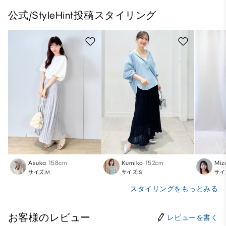
公式/StyleHint投稿スタイリング
Asuka
158cm
Kumiko
152cm
Miz
サイズ:M
サイズ:S
サイ
スタイリングをもっとみる
お客様のレビュー
レビューを書く