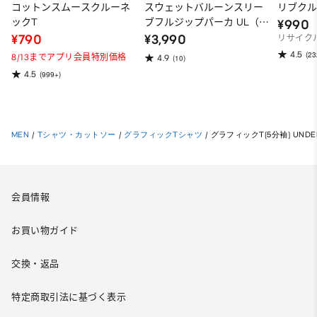
コットンスムースクルーネ
スウェットバルーンスリー
リブクル
ックT
ブフルジップパーカ UL（ス
¥990
ーパーオーバーサイズフィ
¥790
¥3,990
リサイク
ット）
4.5
(23
8/13までアプリ会員特別価格
4.9
(10)
4.5
(999+)
MEN
/
Tシャツ・カットソー
/
グラフィックTシャツ
/
グラフィックT(5分袖) UNDER
会員情報
お買い物ガイド
交換・返品
特定商取引法に基づく表示