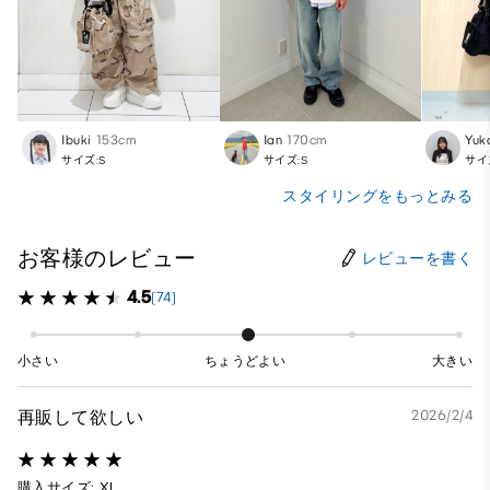
Ibuki
153cm
Ian
170cm
Yuk
サイズ:S
サイズ:S
サイ
スタイリングをもっとみる
お客様のレビュー
レビューを書く
4.5
(74)
小さい
ちょうどよい
大きい
再販して欲しい
2026/2/4
購入サイズ: XL