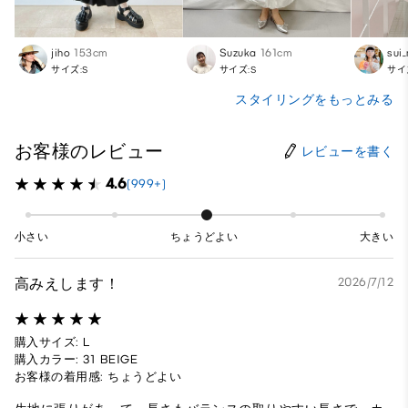
jiho
153cm
Suzuka
161cm
sui
サイズ:S
サイズ:S
サイ
スタイリングをもっとみる
お客様のレビュー
レビューを書く
4.6
(999+)
小さい
ちょうどよい
大きい
高みえします！
2026/7/12
購入サイズ: L
購入カラー: 31 BEIGE
お客様の着用感: ちょうどよい