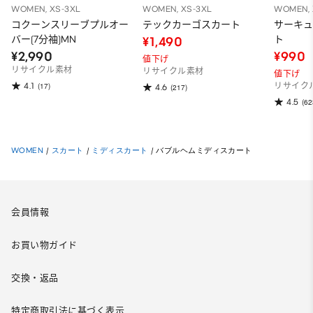
WOMEN, XS-3XL
WOMEN, XS-3XL
WOMEN, 
コクーンスリーブプルオー
テックカーゴスカート
サーキ
バー(7分袖)MN
ト
¥1,490
¥2,990
¥990
値下げ
リサイクル素材
リサイクル素材
値下げ
4.1
(17)
リサイク
4.6
(217)
4.5
(62
WOMEN
/
スカート
/
ミディスカート
/
バブルヘムミディスカート
会員情報
お買い物ガイド
交換・返品
特定商取引法に基づく表示