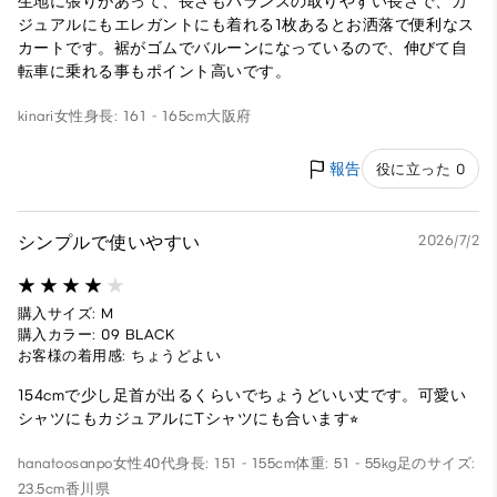
生地に張りがあって、長さもバランスの取りやすい長さで、カ
ジュアルにもエレガントにも着れる1枚あるとお洒落で便利なス
カートです。裾がゴムでバルーンになっているので、伸びて自
転車に乗れる事もポイント高いです。
kinari
女性
身長: 161 - 165cm
大阪府
報告
役に立った 0
シンプルで使いやすい
2026/7/2
購入サイズ: M
購入カラー: 09 BLACK
お客様の着用感: ちょうどよい
154cmで少し足首が出るくらいでちょうどいい丈です。可愛い
シャツにもカジュアルにTシャツにも合います⭐︎
hanatoosanpo
女性
40代
身長: 151 - 155cm
体重: 51 - 55kg
足のサイズ:
23.5cm
香川県