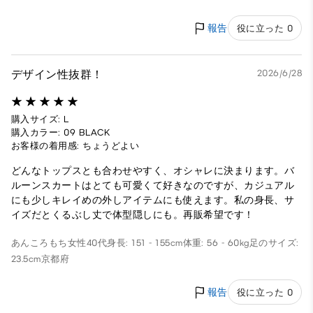
報告
役に立った 0
デザイン性抜群！
2026/6/28
購入サイズ: L
購入カラー: 09 BLACK
お客様の着用感: ちょうどよい
どんなトップスとも合わせやすく、オシャレに決まります。バ
ルーンスカートはとても可愛くて好きなのですが、カジュアル
にも少しキレイめの外しアイテムにも使えます。私の身長、サ
イズだとくるぶし丈で体型隠しにも。再販希望です！
あんころもち
女性
40代
身長: 151 - 155cm
体重: 56 - 60kg
足のサイズ:
23.5cm
京都府
報告
役に立った 0