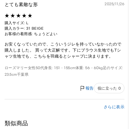
とても素敵な形
2025/11/26
購入サイズ: L
購入カラー: 31 BEIGE
お客様の着用感: ちょうどよい
お安くなっていたので、こういうジレを持っていなかったので
購入しました。 買って大正解です。下にブラウス生地でもTシ
ャツ生地でも、こちらを羽織るとシャープに決まります。
ローズマリー
女性
50代
身長: 151 - 155cm
体重: 56 - 60kg
足のサイズ:
23.5cm
千葉県
報告
役に立った 0
さらに表示
類似商品