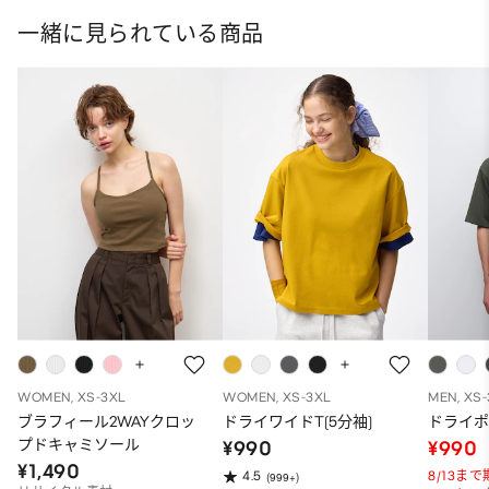
一緒に見られている商品
WOMEN, XS-3XL
WOMEN, XS-3XL
MEN, XS
ブラフィール2WAYクロッ
ドライワイドT(5分袖)
ドライポ
プドキャミソール
¥990
¥990
¥1,490
8/13ま
4.5
(999+)