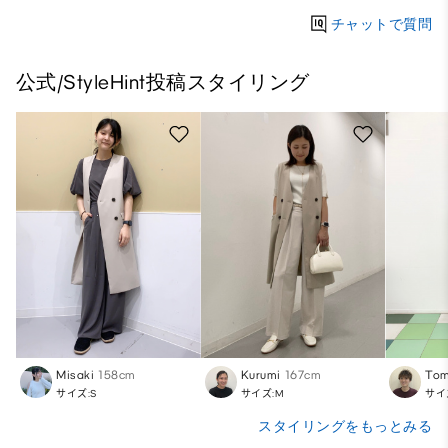
チャットで質問
公式/StyleHint投稿スタイリング
Misaki
158cm
Kurumi
167cm
Tom
サイズ:S
サイズ:M
サイ
スタイリングをもっとみる